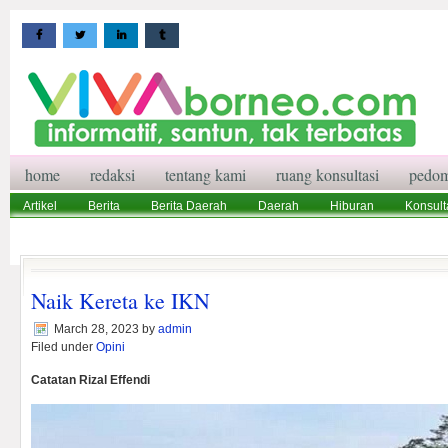
home
redaksi
tentang kami
ruang konsultasi
pedom
Artikel
Berita
Berita Daerah
Daerah
Hiburan
Konsult
Wisata
Pedoman Media Siber
Redaksi
Ruang Konsultasi
Naik Kereta ke IKN
March 28, 2023
by
admin
Filed under
Opini
Catatan Rizal Effendi