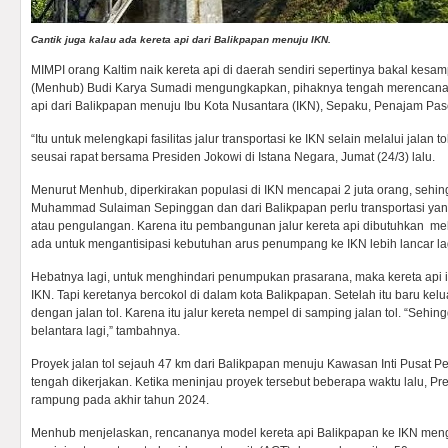
Cantik juga kalau ada kereta api dari Balikpapan menuju IKN.
MIMPI orang Kaltim naik kereta api di daerah sendiri sepertinya bakal kes
(Menhub) Budi Karya Sumadi mengungkapkan, pihaknya tengah merencana
api dari Balikpapan menuju Ibu Kota Nusantara (IKN), Sepaku, Penajam Pas
“Itu untuk melengkapi fasilitas jalur transportasi ke IKN selain melalui jalan
seusai rapat bersama Presiden Jokowi di Istana Negara, Jumat (24/3) lalu.
Menurut Menhub, diperkirakan populasi di IKN mencapai 2 juta orang, sehin
Muhammad Sulaiman Sepinggan dan dari Balikpapan perlu transportasi yan
atau pengulangan. Karena itu pembangunan jalur kereta api dibutuhkan mel
ada untuk mengantisipasi kebutuhan arus penumpang ke IKN lebih lancar la
Hebatnya lagi, untuk menghindari penumpukan prasarana, maka kereta api itu
IKN. Tapi keretanya bercokol di dalam kota Balikpapan. Setelah itu baru kelua
dengan jalan tol. Karena itu jalur kereta nempel di samping jalan tol. “Sehi
belantara lagi,” tambahnya.
Proyek jalan tol sejauh 47 km dari Balikpapan menuju Kawasan Inti Pusat Pe
tengah dikerjakan. Ketika meninjau proyek tersebut beberapa waktu lalu, Pr
rampung pada akhir tahun 2024.
Menhub menjelaskan, rencananya model kereta api Balikpapan ke IKN men