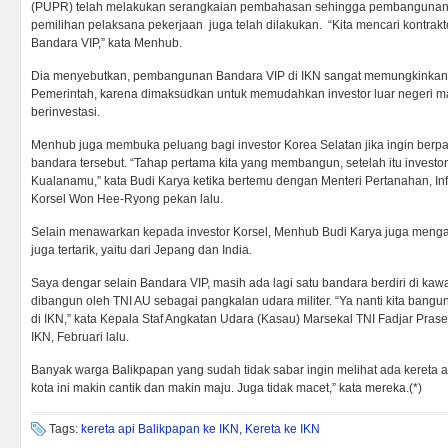
(PUPR) telah melakukan serangkaian pembahasan sehingga pembangunan 
pemilihan pelaksana pekerjaan juga telah dilakukan. “Kita mencari kontrakto
Bandara VIP,” kata Menhub.
Dia menyebutkan, pembangunan Bandara VIP di IKN sangat memungkinkan d
Pemerintah, karena dimaksudkan untuk memudahkan investor luar negeri mas
berinvestasi.
Menhub juga membuka peluang bagi investor Korea Selatan jika ingin berp
bandara tersebut. “Tahap pertama kita yang membangun, setelah itu investor
Kualanamu,” kata Budi Karya ketika bertemu dengan Menteri Pertanahan, Infr
Korsel Won Hee-Ryong pekan lalu.
Selain menawarkan kepada investor Korsel, Menhub Budi Karya juga mengan
juga tertarik, yaitu dari Jepang dan India.
Saya dengar selain Bandara VIP, masih ada lagi satu bandara berdiri di ka
dibangun oleh TNI AU sebagai pangkalan udara militer. “Ya nanti kita bang
di IKN,” kata Kepala Staf Angkatan Udara (Kasau) Marsekal TNI Fadjar Prase
IKN, Februari lalu.
Banyak warga Balikpapan yang sudah tidak sabar ingin melihat ada kereta ap
kota ini makin cantik dan makin maju. Juga tidak macet,” kata mereka.(*)
Tags:
kereta api Balikpapan ke IKN
,
Kereta ke IKN