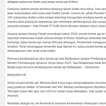
Sebagian mahasiswa Kaltim yang belajar kereta api di Rusia.
Gubernur optimis proyek tersebut rampung dalam waktu lima tahun. Dan y
akan dioperasikan oleh putra-putri Kaltim sendiri. Karena itu, pihak Russia
100 mahasiswa Kaltim untuk belajar teknologi transportasi terutama kereta ap
mereka akan pulang ke daerahnya dan memimpin pembangunan dan pengope
yang kita kerjakan,” kata Presdir PT KAB Denis Moratov delapan tahun silam
Sayang sampai Awang Faroek purnatugas tahun 2018, proyek kereta api itu 
sejumlah mahasiswa sudah selesai belajar di Rusia. Nasibnya sekarang tida
berharap, kalau kereta api menuju IKN jadi dibangun, Pemerintah mengguna
tersebut. Tentu kebanggaan tersendiri bagi daerah ini, kalau proyek kereta a
dimanajemeni oleh anak-anak Kaltim.
Rencana pembangunan jalur kereta api dari Balikpapan sampai Pontianak pe
Menteri Perhubungan Ignasius Jonan tahun 2015. Tapi belakangan tidak terde
Begitu juga rencana pembangunan kereta api Balikpapan – Samarinda.
BANDARA VIP
Selain proyek kereta api, Menhub Budi Karya juga mengungkapkan rencan
yang jaraknya sekitar 10 kilometer dari IKN. Bahkan pembangunan Bandara V
“Mungkin bulan Mei atau Juni 2023 ini sudah mulai dikerjakan. Tadi sudah s
jelasnya.
Berkaitan dengan itu, tim Kemenhub bersama Kementerian Pekerjaan Um