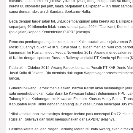
masinis atau automated guideway transit (AGT) dengan kapasitas 50 orang p
kereta 80 kilometer per jam, maka perjalanan Balikpapan – IKN tidak sampai
sama dengan skytrain di Bandara Soekarno-Hatta.
Beda dengan target jalan tol, untuk pembangunan jalur kereta api Balikpapa
sepanjang 40 kilometer tidak harus selesai pada 2024. “Tapi kami, Kemen
(pola jalan) kepada Kementerian PUPR,” jelasnya.
Rencana pembangunan jalur kereta api di Kaltim sudah ada sejak zaman G
Meski tujuannya bukan ke IKN. Saya saat itu sudah menjadi wali kota perio
kunjungan ke Rusia minggu kedua November 2013, Awang menegaskan re
di Kaltim dengan sponsor Russian Railways melalui PT Kereta Api Borneo (
Pada akhir Oktober 2015, Awang Faroek bersama Presdir PT KAB Denis Mur
Jusuf Kalla di Jakarta. Dia meminta dukungan Wapres agar proses rekomendas
lancar.
Gubernur Awang Faroek menjelaskan, bahwa Kaltim akan membangun jalur k
satu menghubungkan Kutai Barat ke Kawasan Industri Buluminung PPU. La
Tabang Kutai Kartanegara ke Kawasan Ekonomi Khusus Maloy Batuta Trans
Kabupaten Kutai Timur dengan panjang jalur keseluruhan mencapai 395 km
“Nilai keseluruhan investasinya dengan techno park mencapai Rp 72 triliun,
Russian Railways dan tidak menggunakan dana APBN,” jelasnya.
Fasilitas kereta api dari Negeri Beruang Merah itu, kata Awang, akan dimaks