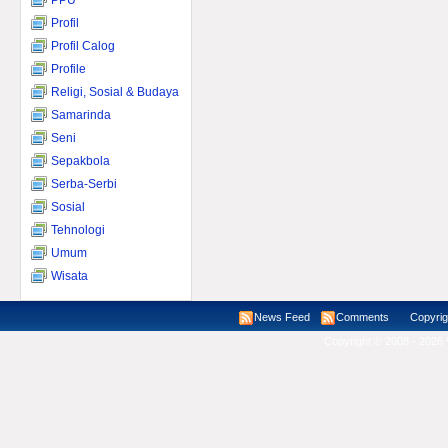
PPU
Profil
Profil Calog
Profile
Religi, Sosial & Budaya
Samarinda
Seni
Sepakbola
Serba-Serbi
Sosial
Tehnologi
Umum
Wisata
News Feed
Comments
Copyright ©
Copyright © 2008 - 2026 