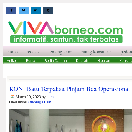
home
redaksi
tentang kami
ruang konsultasi
pedom
Artikel
Berita
Berita Daerah
Daerah
Hiburan
Konsult
Wisata
Pedoman Media Siber
Redaksi
Ruang Konsultasi
KONI Batu Terpaksa Pinjam Bea Operasional
March 19, 2023
by
admin
Filed under
Olahraga Lain