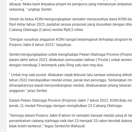
dibayar. Maka kami terpaksa pinjam ke pengurus yang mempunyai simpanan
sekarang, ” ungkap Sentot.
Selain itu ketua KONI mengungkapkan semakin menyusutnya dana KONI dar
Rp4 miliar tahun 2023, padahal sesuai proposal yang diusulkan dengan dila
Cabang Olahraga (Cabor) senilai Rp6,5 miliar.
“Dengan susutnya anggaran KONI sangat berpengaruh terhadap program ke
Porprov Jatim 8 tahun 2023,” lanjutnya.
Sentot mengungkapkan untuk menghadapi Pekan Olahraga Provinsi (Porprov
dalam akhir tahun 2023, dilakukan pemusatan latihan ( Puslat ) untuk sem
dengan membagi 2 kelompok yaitu Ring satu dan ring dua.
” Untuk ring satu puslat dilakukan sejak februari lalu sampai sekarang diikuti
tahun 2022 mendapatkan medali emas, perak dan perunggu. Sedangkan ring d
diharapkannya dapat menyumbangkan medali, dilaksanakan jelang lebaran
anggaran ” jelas Sentot.
Dalam Pekan Olahraga Provinsi (Porprov) Jatim 7 tahun 2022, KONI Batu 
perak, 11 medali Perunggu dengan mengikutkan 23 Cabang Olahraga.
“Semoga dalam Porprov Jatim 8 tahun ini semakin banyak medali yang di ra
penambahan cabang olahraga naik dari 23 menjadi 33 cabor kendati dukun
tidak boleh berkerut ,” tegas Sentot Ari Wahyudi.