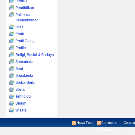
Pemilu
Pendidikan
Politik dan
Pemerintahan
PPU
Profil
Profil Calog
Profile
Religi, Sosial & Budaya
Samarinda
Seni
Sepakbola
Serba-Serbi
Sosial
Tehnologi
Umum
Wisata
News Feed
Comments
Copyright ©
Copyright © 2008 - 2026 