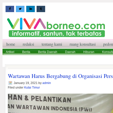
home
redaksi
tentang kami
ruang konsultasi
pedom
Artikel
Berita
Berita Daerah
Daerah
Hiburan
Konsult
Wisata
Pedoman Media Siber
Redaksi
Ruang Konsultasi
Wartawan Harus Bergabung di Organisasi Per
January 19, 2021
by
admin
Filed under
Kutai Timur