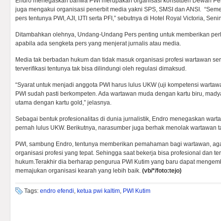
Endro menegaskan bahwa PWI merupakan organisasi konstituen Dewan Per
juga mengakui organisasi penerbit media yakni SPS, SMSI dan ANSI. “Semen
pers tentunya PWI, AJI, IJTI serta PFI,” sebutnya di Hotel Royal Victoria, Seni
Ditambahkan olehnya, Undang-Undang Pers penting untuk memberikan per
apabila ada sengketa pers yang menjerat jurnalis atau media.
Media tak berbadan hukum dan tidak masuk organisasi profesi wartawan s
terverifikasi tentunya tak bisa dilindungi oleh regulasi dimaksud.
“Syarat untuk menjadi anggota PWI harus lulus UKW (uji kompetensi wartaw
PWI sudah pasti berkompeten. Ada wartawan muda dengan kartu biru, madya
utama dengan kartu gold,” jelasnya.
Sebagai bentuk profesionalitas di dunia jurnalistik, Endro menegaskan warta
pernah lulus UKW. Berikutnya, narasumber juga berhak menolak wartawan tak
PWI, sambung Endro, tentunya memberikan pemahaman bagi wartawan, ag
organisasi profesi yang tepat. Sehingga saat bekerja bisa profesional dan te
hukum.Terakhir dia berharap pengurua PWI Kutim yang baru dapat meng
memajukan organisasi kearah yang lebih baik.
(vb/*/foto:tejo)
Tags:
endro efendi
,
ketua pwi kaltim
,
PWI Kutim