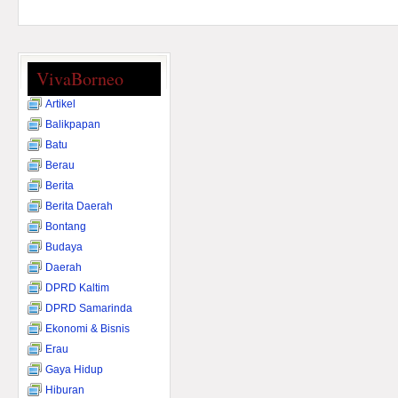
VivaBorneo
Artikel
Balikpapan
Batu
Berau
Berita
Berita Daerah
Bontang
Budaya
Daerah
DPRD Kaltim
DPRD Samarinda
Ekonomi & Bisnis
Erau
Gaya Hidup
Hiburan