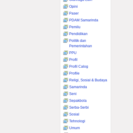
Opini
Paser
PDAM Samarinda
Pemilu
Pendidikan
Politik dan
Pemerintahan
PPU
Profil
Profil Calog
Profile
Religi, Sosial & Budaya
Samarinda
Seni
Sepakbola
Serba-Serbi
Sosial
Tehnologi
Umum