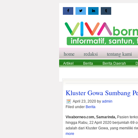
home
redaksi
tentang kami
Artikel
Berita
Berita Daerah
D
Wisata
Pedoman Media Siber
Red
Kluster Gowa Sumbang Pe
April 23, 2020
by
admin
Filed under
Berita
Vivaborneo.com, Samarinda,
Pasien terko
hingga Rabu, 22 April 2020 berjumlah 69 or
adalah dari Kluster Gowa, yang memiliki r
more