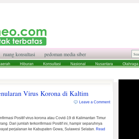
ruang konsultasi
pedoman media siber
aerah
Hiburan
Konsultasi
Nasional
Nusantara
Olahraga
aksi
Ruang Konsultasi
Tentang Kami
nularan Virus Korona di Kaltim
Leave a Comment
nfirmasi Positif virus korona atau Covid-19 di Kalimantan Timur
ang. Dari jumlah terkonfirmasi Positif ini, hampir separuhnya
iwayat perjalanan ke Kabupaten Gowa, Sulawesi Selatan.
Read