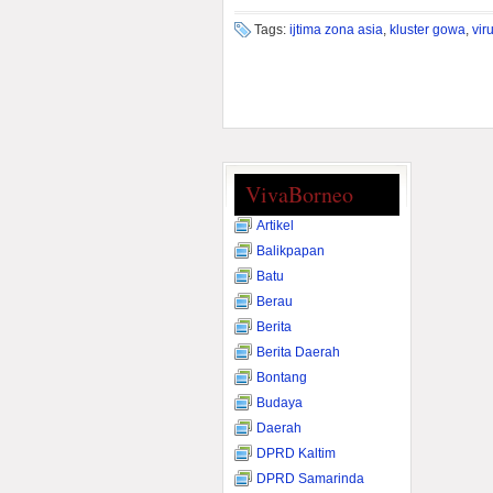
Tags:
ijtima zona asia
,
kluster gowa
,
vir
VivaBorneo
Artikel
Balikpapan
Batu
Berau
Berita
Berita Daerah
Bontang
Budaya
Daerah
DPRD Kaltim
DPRD Samarinda