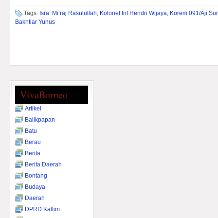
Tags:
Isra’ Mi’raj Rasulullah
,
Kolonel Inf Hendri Wijaya
,
Korem 091/Aji Su
Bakhtiar Yunus
VivaBorneo
Artikel
Balikpapan
Batu
Berau
Berita
Berita Daerah
Bontang
Budaya
Daerah
DPRD Kaltim