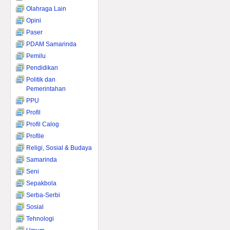
Olahraga Lain
Opini
Paser
PDAM Samarinda
Pemilu
Pendidikan
Politik dan
Pemerintahan
PPU
Profil
Profil Calog
Profile
Religi, Sosial & Budaya
Samarinda
Seni
Sepakbola
Serba-Serbi
Sosial
Tehnologi