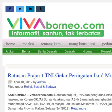
home
redaksi
tentang kami
ruang konsultasi
pedom
Artikel
Berita
Berita Daerah
Daerah
Hiburan
Konsult
Wisata
Pedoman Media Siber
Redaksi
Ruang Konsultasi
Ratusan Prajurit TNI Gelar Peringatan Isra’ Mi’
April 10, 2019
by
admin
Filed under
Religi, Sosial & Budaya
SAMARINDA – vivaborneo.com,
Ratusan prajurit, PNS dan pengurus Persit
lingkungan Korem 091/Aji Surya Natakesuma (ASN) Samarinda menghadiri pe
Muhammad SAW 1440 H/2019, di Masjid Baitusallam Makorem 091/ASN, ja
Samarinda Provinsi Kaltim, Selasa (9/4/2019).
Read more