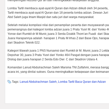
memperingati Nuzulul Qur’an dan meningkatkan ketaqwaan anggota.
Lomba Tartil membaca ayat-ayat Al Quran dan Adzan diikuti oleh 34 peserta, 
Tartil membaca ayat-ayat Al Quran dan 18 peserta lomba adzan. Dewan Juri 
Abd Saleh juga Imam Masjid dan satu juri dari warga masyarakat.
Setelah melalui kompilasi nilai dari penampilan peserta dan musyawarah par
pemenangnya dari kategori lomba adzan juara 1 Pratu Yusri M. dari Yonko 4
Yonse dari Rumkit dr M Munir, juara 3 Serda Dzakik Thom’an Fuadi dari S
Juara Harapannya adalah harapan 1 Pratu M Irhas Z dari Base Ops, hara
dari Skadron Teknik 022.
Kategori tilawah juara 1 PNS Nursamsi dari Rumkit dr M. Munir, juara 2 Letd
Depohar 30, juara 3 Pratu Yusri dari Yonko 464 Pasgat dengan juara harapa
Dislog dan juara harapan 2 Serda Edo Dwi C dari Skadron Udara 4.
Komandan Lanud Abdulrachman Saleh Marsma TNI Zulfahmi, merasa bang
acara ini, yang dinilai sukses. Guna meningkatkan ketaqwaan dan keimana
Tags:
Lanud Abdulrachman Saleh
,
Lomba Tartil Baca Quran dan Adzan