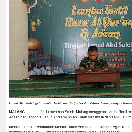
Lanud Abd .Saleh gelar lomba Tartil baca Al-Qur’an dan Adzan dalam peringati Nuzur
MALANG
– Lanud Abdulrachman Saleh, Malang menggelar Lomba Tartil me
Adzan bagi anggota Lanud Abdulrachman Saleh dan Insub di Masjid Baituro
Menurut Kepala Pembinaan Mental Lanud Abd Saleh Letkol Sus Agus Rochma