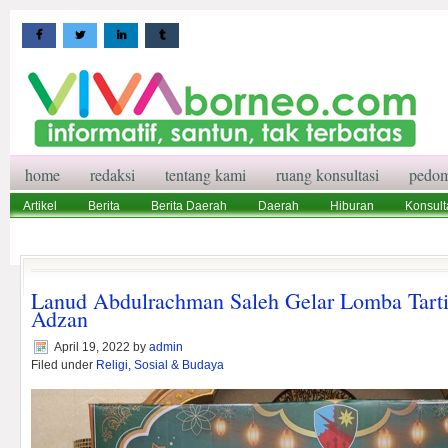
home
redaksi
tentang kami
ruang konsultasi
pedom
Artikel
Berita
Berita Daerah
Daerah
Hiburan
Konsult
Wisata
Pedoman Media Siber
Redaksi
Ruang Konsultasi
Lanud Abdulrachman Saleh Gelar Lomba Tarti
Adzan
April 19, 2022
by
admin
Filed under
Religi, Sosial & Budaya