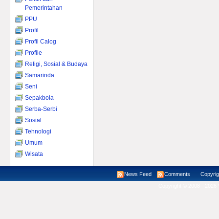
Pemerintahan
PPU
Profil
Profil Calog
Profile
Religi, Sosial & Budaya
Samarinda
Seni
Sepakbola
Serba-Serbi
Sosial
Tehnologi
Umum
Wisata
News Feed
Comments
Copyright ©
Copyright © 2008 - 2026 