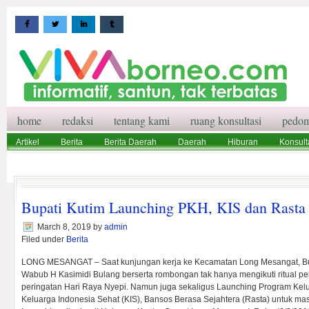
home
redaksi
tentang kami
ruang konsultasi
pedom
Artikel
Berita
Berita Daerah
Daerah
Hiburan
Konsult
Wisata
Pedoman Media Siber
Redaksi
Ruang Konsultasi
Bupati Kutim Launching PKH, KIS dan Rasta
March 8, 2019
by
admin
Filed under
Berita
LONG MESANGAT – Saat kunjungan kerja ke Kecamatan Long Mesangat, Bu
Wabub H Kasimidi Bulang berserta rombongan tak hanya mengikuti ritual 
peringatan Hari Raya Nyepi. Namun juga sekaligus Launching Program Ke
Keluarga Indonesia Sehat (KIS), Bansos Berasa Sejahtera (Rasta) untuk ma