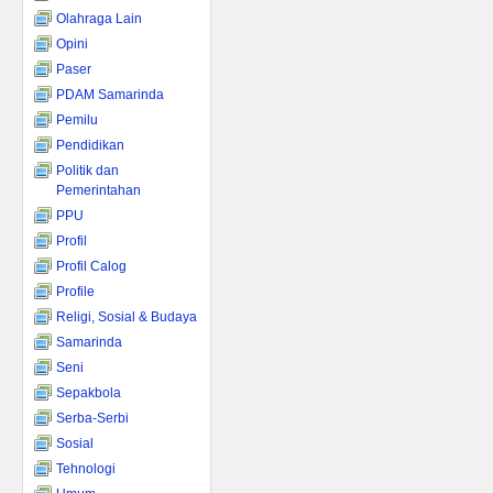
Olahraga Lain
Opini
Paser
PDAM Samarinda
Pemilu
Pendidikan
Politik dan
Pemerintahan
PPU
Profil
Profil Calog
Profile
Religi, Sosial & Budaya
Samarinda
Seni
Sepakbola
Serba-Serbi
Sosial
Tehnologi