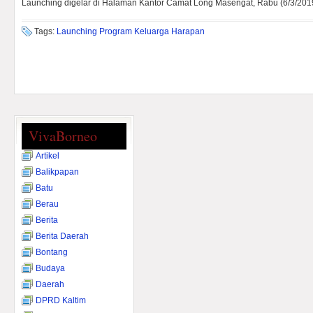
Launching digelar di Halaman Kantor Camat Long Masengat, Rabu (6/3/201
Tags:
Launching Program Keluarga Harapan
VivaBorneo
Artikel
Balikpapan
Batu
Berau
Berita
Berita Daerah
Bontang
Budaya
Daerah
DPRD Kaltim