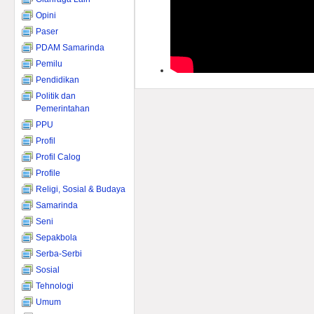
Opini
Paser
PDAM Samarinda
Pemilu
Pendidikan
Politik dan
Pemerintahan
PPU
Profil
Profil Calog
Profile
Religi, Sosial & Budaya
Samarinda
Seni
Sepakbola
Serba-Serbi
Sosial
Tehnologi
Umum