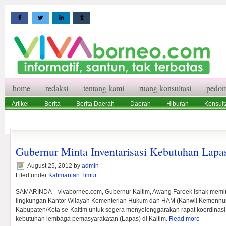
home
redaksi
tentang kami
ruang konsultasi
pedom
Artikel
Berita
Berita Daerah
Daerah
Hiburan
Konsult
Wisata
Pedoman Media Siber
Redaksi
Ruang Konsultasi
Gubernur Minta Inventarisasi Kebutuhan Lapa
August 25, 2012
by
admin
Filed under
Kalimantan Timur
SAMARINDA – vivaborneo.com, Gubernur Kaltim, Awang Faroek Ishak memint
lingkungan Kantor Wilayah Kementerian Hukum dan HAM (Kanwil Kemenhu
Kabupaten/Kota se-Kaltim untuk segera menyelenggarakan rapat koordinasi
kebutuhan lembaga pemasyarakatan (Lapas) di Kaltim.
Read more