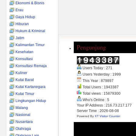
Ekonomi & Bisnis
Erau
Gaya Hidup
Hiburan
Hukum & Kriminal
Jatim
Kalimantan Timur
Pengunjung
Kesehatan
Konsultasi
Konsultasi Remaja
Users Today : 271
Kuliner
Users Yesterday : 1999
Kutai Barat
This Year : 879897
Kutai Kartanegara
Total Users : 1943387
Total views : 15879300
Kutai Timur
Who's Online : 5
Lingkungan Hidup
Your IP Address : 216.73.217.177
Malang
Server Time : 2026-08-08
Nasional
Powered By
XT Visitor Counter
Nusantara
Olahraga
Olahraga Lain