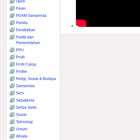
Opini
Paser
PDAM Samarinda
Pemilu
Pendidikan
Politik dan
Pemerintahan
PPU
Profil
Profil Calog
Profile
Religi, Sosial & Budaya
Samarinda
Seni
Sepakbola
Serba-Serbi
Sosial
Tehnologi
Umum
Wisata