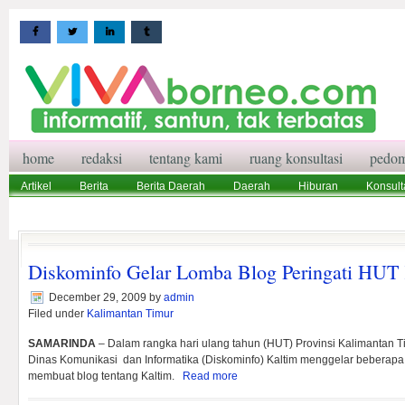
home
redaksi
tentang kami
ruang konsultasi
pedom
Artikel
Berita
Berita Daerah
Daerah
Hiburan
Konsult
Wisata
Pedoman Media Siber
Redaksi
Ruang Konsultasi
Diskominfo Gelar Lomba Blog Peringati HUT
December 29, 2009
by
admin
Filed under
Kalimantan Timur
SAMARINDA
– Dalam rangka hari ulang tahun (HUT) Provinsi Kalimantan Ti
Dinas Komunikasi dan Informatika (Diskominfo) Kaltim menggelar beberap
membuat blog tentang Kaltim.
Read more