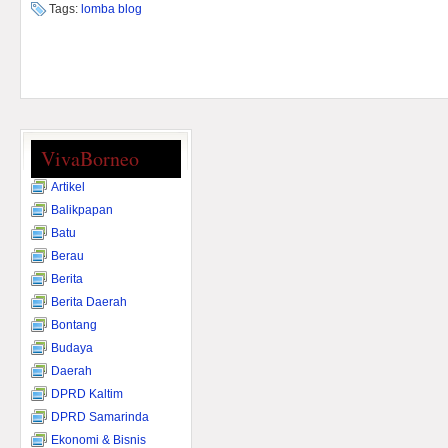
Tags:
lomba blog
VivaBorneo
Artikel
Balikpapan
Batu
Berau
Berita
Berita Daerah
Bontang
Budaya
Daerah
DPRD Kaltim
DPRD Samarinda
Ekonomi & Bisnis