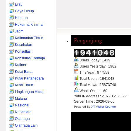
Erau
Gaya Hidup
Hiburan
Hukum & Kriminal
Jatim
Kalimantan Timur
Pengunjung
Kesehatan
Konsultasi
Konsultasi Remaja
Users Today : 1439
Kuliner
Users Yesterday : 1982
Kutai Barat
This Year : 877558
Kutai Kartanegara
Total Users : 1941048
Total views : 15873740
Kutai Timur
Who's Online : 60
Lingkungan Hidup
Your IP Address : 216.73.217.177
Malang
Server Time : 2026-08-06
Nasional
Powered By
XT Visitor Counter
Nusantara
Olahraga
Olahraga Lain