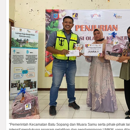
“Pemerintah Kecamatan Batu Sopang dan Muara Samu serta pihak-pihak lain
intensif mendukung program pelatihan dan pendampingan UMKM, yang dila