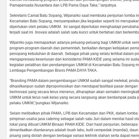
Pamapersada Nusantara dan LPB Pama Daya Taka,” lanjutnya.
Sekretaris Camat Batu Sopang, Wijanarko saat membuka penjurian lomba ino
Kecamatan Batu Sopang, menyampaikan jika kegiatan seperti ini merupakan
diperlukan oleh pelaku UMKM. Ini sangat diperlukan menghadapi perubaha
terjadi saat ini Inovasi adalah salah satu kunci untuk bertahan dan berk
Wijanrko juga memaparkan adanya peluang-peluang bagi UMKM untuk semak
program-program daerah dan pemerintah, berkaitan dengan kebijakan pema
penopang kebutuhan di daerah. Sebagai pihak yang selalu terlibat dalam
mengapresiasi keseriusan dan konsistensi PAMA KIDE yang selama ini suda
kegiatan pelatihan dan pendampingan UMKM di Kecamatan Batu Sopang m
Lembaga Pengembangan Bisnis PAMA DAYA TAKA.
“Branding PAMA dalam pengembangan UMKM sudah sangat melekat, prod
dihasilkanpun sudah dipropomosikan dan mendapat fasilitasi pasar dengan
berinovasi yang secara terus menerus, diharapkan akan semakin meningka
UMKM untuk terus naik kelas yang secara langsung akan berdampak pada 
pelaku UMKM,”pungkas Wijanarko.
Selain melibatkan pihak PAMA, LPB dan Kecamatan dan PKK, dalam lomba in
pimpinan usaha jasa catering sebagai salah satu Juri dalam menilai hasil o
lokal yang dibuat UMKM Binaan PAMA KIDE. Dari hasil penjurian, beberapa
dimanfaatkan diantaranya adalah buah labu, kulit cempedak (mandai), daun p
pisang yang diolah dengan berbagai variasi tekhnik olahan serta dapat meme