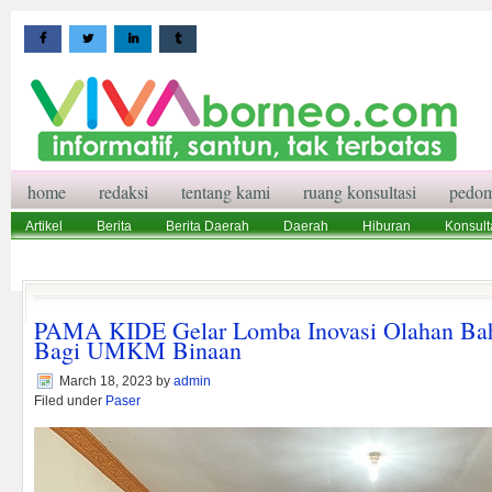
home
redaksi
tentang kami
ruang konsultasi
pedom
Artikel
Berita
Berita Daerah
Daerah
Hiburan
Konsult
Wisata
Pedoman Media Siber
Redaksi
Ruang Konsultasi
PAMA KIDE Gelar Lomba Inovasi Olahan Ba
Bagi UMKM Binaan
March 18, 2023
by
admin
Filed under
Paser