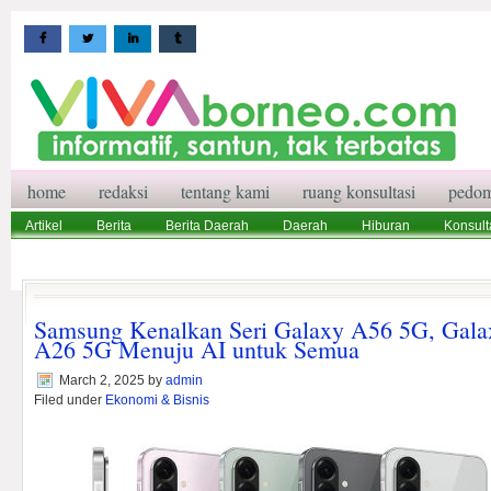
home
redaksi
tentang kami
ruang konsultasi
pedom
Artikel
Berita
Berita Daerah
Daerah
Hiburan
Konsult
Wisata
Pedoman Media Siber
Redaksi
Ruang Konsultasi
Samsung Kenalkan Seri Galaxy A56 5G, Gala
A26 5G Menuju AI untuk Semua
March 2, 2025
by
admin
Filed under
Ekonomi & Bisnis