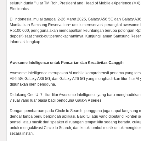
seluruh dunia,” ujar TM Roh, President and Head of Mobile eXperience (MX
Electronics.
Di Indonesia, mulai tanggal 2-26 Maret 2025, Galaxy A56 5G dan Galaxy A36
Manfaatkan Samsung Reservation+ untuk mereservasi perangkat awesome i
Rp100.000, pengguna akan mendapatkan keuntungan berupa potongan Rp
deposit) saat check-out perangkat nantinya. Kunjungi laman Samsung Reser
informasi lengkap
Awesome Intelligence untuk Pencarian dan Kreativitas Canggih
Awesome Intelligence merupakan AI mobile komprehensif pertama yang terse
A56 5G, Galaxy A36 5G, dan Galaxy A26 5G yang menghadirkan fitur-fitur AI
digunakan oleh pengguna.
Didukung One UI 7, fitur-fitur Awesome Intelligence yang baru menghadirk
visual yang luar biasa bagi pengguna Galaxy A series.
Dengan pembaruan pada Circle to Search, pengguna juga dapat langsung 
dengar tanpa perlu berpindah aplikasi. Baik itu lagu yang diputar di konten
ponsel, atau musik dari speaker di ruangan tempat kita sedang berada, cuku
untuk mengaktivasi Circle to Search, dan ketuk tombol musik untuk mengident
secara instan.