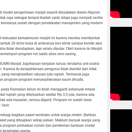
 model pengelolaan masjid seperti dinyatakan dalam Alquran
idak saja sebagai tempat ibadah salat, tetapi juga menjadi sentra
a kelolanya sudah dengan pendekatan manajemen yang modern
jadi kekuatan kemakmuran masjid ini karena mereka membentuk
ntuk 28 divisi kerja di antaranya biro klinik sampai komite aksi
ha tidak diendapkan, tapi selalu diputar. Oleh karena itu Masjid
emelopori program nol saldo alias zero saving.
UMM Masjid Jogokaryan berjalan lancar, terutama unit usaha
. Karena itu kesejahteraan pengurus tidak diambil dari infak
 yang menghasilkan ratusan juta rupiah. Termasuk juga
dan program-program menyejahterakan kaum dhuafa.
 pada Ramadan tahun ini telah mengganti sebanyak empat
tal rupiah yang dikeluarkan sekitar Rp 3,5 juta, karena ada
tidak ada masalah, semua diganti. Program ini sudah lama
 Jazir.
membagi-bagikan paket sembako untuk warga miskin. Bahkan
aket yang dibagikan setiap pekan. Maklum banyak warga yang
ada program perbaikan rumah dan pemberian bantuan modal
n kesehatan warga.