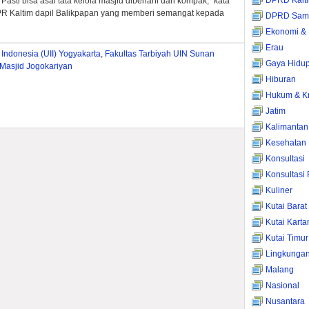
DPRD Kalt
asti bisa asal tata kelola masjid dibenahi dan kompak,” kata
PR Kaltim dapil Balikpapan yang memberi semangat kepada
DPRD Sama
Ekonomi & 
Erau
 Indonesia (UII) Yogyakarta
,
Fakultas Tarbiyah UIN Sunan
Gaya Hidu
Masjid Jogokariyan
Hiburan
Hukum & Kr
Jatim
Kalimantan
Kesehatan
Konsultasi
Konsultasi
Kuliner
Kutai Barat
Kutai Kart
Kutai Timur
Lingkunga
Malang
Nasional
Nusantara