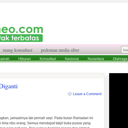
ruang konsultasi
pedoman media siber
aerah
Hiburan
Konsultasi
Nasional
Nusantara
Olahraga
aksi
Ruang Konsultasi
Tentang Kami
Diganti
Leave a Comment
ngkan, jamaahnya tak pernah sepi. Pada bulan Ramadan ini
ai lima ribu orang. Semua mendapat takjil buka puasa yang