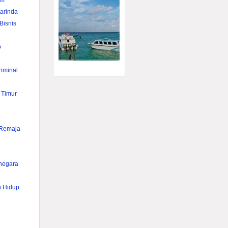
im
rinda
Bisnis
p
iminal
 Timur
 Remaja
anegara
n Hidup