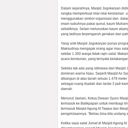
Dalam sejarahnya, Masjid Jogokaryan did
rangka memperkuat nilai-nilai keislaman un
menggunakan simbol organisasi dan dala
imam subuhnya pakai qunut, kaum Muhamm
sebaliknya. Selain meluruskan kaum abang
yang tadinya terpengaruh gerakan dan pah
Yang unik Masjid Jogokaryan punya progr
Maksudnya mengajak orang agar mau salat 
sekitar 1.300 warga tidak rajin salat. Ma
acara kendurian, yang ternyata belakangan
Sekilas tak ada yang istimewa dari Masjid
dominan warna hijau. Seperti Masjid As S
dibangun di atas tanah seluas 1.478 meter
sebagai ruang ibadah dan lantai 3 jadi ka
daerah.
Menurut Jaelani, Ketua Dewan Syuro Masji
termasuk ke Balikpapan untuk membagi ilmu
termasuk Masjid Agung At Taqwa dan Masji
pengelolaannya. “Beliau bisa kita undang a
Ketika saya salat Jumat di Masjid Agung A