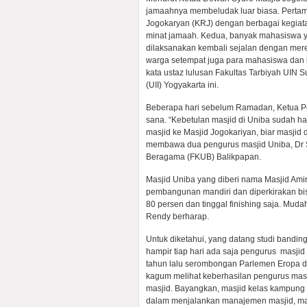
jamaahnya membeludak luar biasa. Pert
Jogokaryan (KRJ) dengan berbagai kegia
minat jamaah. Kedua, banyak mahasiswa y
dilaksanakan kembali sejalan dengan mer
warga setempat juga para mahasiswa dan k
kata ustaz lulusan Fakultas Tarbiyah UIN 
(UII) Yogyakarta ini.
Beberapa hari sebelum Ramadan, Ketua P
sana. “Kebetulan masjid di Uniba sudah 
masjid ke Masjid Jogokariyan, biar masjid 
membawa dua pengurus masjid Uniba, Dr S
Beragama (FKUB) Balikpapan.
Masjid Uniba yang diberi nama Masjid Ami
pembangunan mandiri dan diperkirakan b
80 persen dan tinggal finishing saja. Mudah
Rendy berharap.
Untuk diketahui, yang datang studi bandin
hampir tiap hari ada saja pengurus masjid
tahun lalu serombongan Parlemen Eropa da
kagum melihat keberhasilan pengurus ma
masjid. Bayangkan, masjid kelas kampung
dalam menjalankan manajemen masjid, m