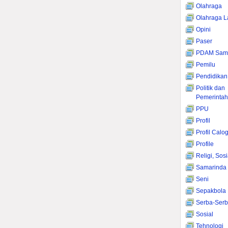
Olahraga
Olahraga L
Opini
Paser
PDAM Sama
Pemilu
Pendidikan
Politik dan
Pemerinta
PPU
Profil
Profil Calo
Profile
Religi, Sos
Samarinda
Seni
Sepakbola
Serba-Serb
Sosial
Tehnologi