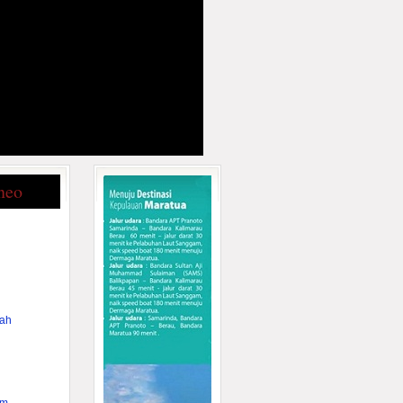
neo
rah