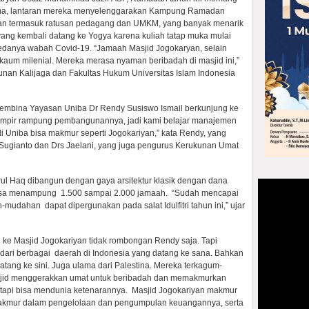
ama, lantaran mereka menyelenggarakan Kampung Ramadan
tan termasuk ratusan pedagang dan UMKM, yang banyak menarik
ang kembali datang ke Yogya karena kuliah tatap muka mulai
edanya wabah Covid-19. “Jamaah Masjid Jogokaryan, selain
aum milenial. Mereka merasa nyaman beribadah di masjid ini,”
Sunan Kalijaga dan Fakultas Hukum Universitas Islam Indonesia
embina Yayasan Uniba Dr Rendy Susiswo Ismail berkunjung ke
hampir rampung pembangunannya, jadi kami belajar manajemen
di Uniba bisa makmur seperti Jogokariyan,” kata Rendy, yang
ugianto dan Drs Jaelani, yang juga pengurus Kerukunan Umat
rul Haq dibangun dengan gaya arsitektur klasik dengan dana
isa menampung 1.500 sampai 2.000 jamaah. “Sudah mencapai
-mudahan dapat dipergunakan pada salat Idulfitri tahun ini,” ujar
g ke Masjid Jogokariyan tidak rombongan Rendy saja. Tapi
 dari berbagai daerah di Indonesia yang datang ke sana. Bahkan
tang ke sini. Juga ulama dari Palestina. Mereka terkagum-
sjid menggerakkan umat untuk beribadah dan memakmurkan
 tapi bisa mendunia ketenarannya. Masjid Jogokariyan makmur
akmur dalam pengelolaan dan pengumpulan keuangannya, serta