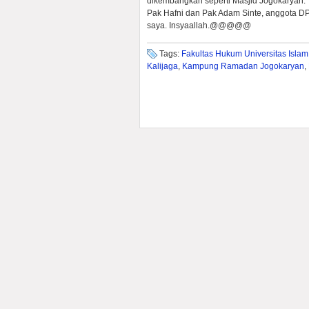
dikembangkan seperti Masjid Jogokaryan. “P
Pak Hafni dan Pak Adam Sinte, anggota D
saya. Insyaallah.@@@@@
Tags:
Fakultas Hukum Universitas Islam
Kalijaga
,
Kampung Ramadan Jogokaryan
,