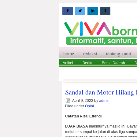
home
redaksi
tentang kami
Artikel
Berita
Berita Daerah
D
Wisata
Pedoman Media Siber
Red
Sandal dan Motor Hilang 
April 9, 2022
by
admin
Filed under
Opini
Catatan Rizal Effendi
LUAR BIASA
makmurnya masjid ini. Baya
meluber sampai ke jalan di atas tiga samp