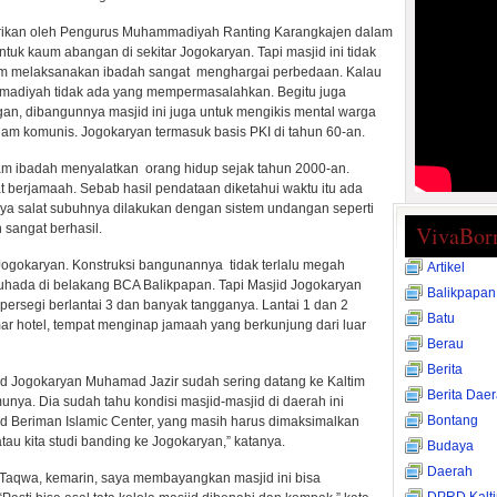
irikan oleh Pengurus Muhammadiyah Ranting Karangkajen dalam
tuk kaum abangan di sekitar Jogokaryan. Tapi masjid ini tidak
m melaksanakan ibadah sangat menghargai perbedaan. Kalau
adiyah tidak ada yang mempermasalahkan. Begitu juga
an, dibangunnya masjid ini juga untuk mengikis mental warga
am komunis. Jogokaryan termasuk basis PKI di tahun 60-an.
am ibadah menyalatkan orang hidup sejak tahun 2000-an.
berjamaah. Sebab hasil pendataan diketahui waktu itu ada
kanya salat subuhnya dilakukan dengan sistem undangan seperti
 sangat berhasil.
VivaBor
 Jogokaryan. Konstruksi bangunannya tidak terlalu megah
Artikel
yuhada di belakang BCA Balikpapan. Tapi Masjid Jogokaryan
Balikpapan
 persegi berlantai 3 dan banyak tangganya. Lantai 1 dan 2
Batu
mar hotel, tempat menginap jamaah yang berkunjung dari luar
Berau
Berita
d Jogokaryan Muhamad Jazir sudah sering datang ke Kaltim
Berita Dae
nya. Dia sudah tahu kondisi masjid-masjid di daerah ini
Bontang
d Beriman Islamic Center, yang masih harus dimaksimalkan
tau kita studi banding ke Jogokaryan,” katanya.
Budaya
Daerah
t Taqwa, kemarin, saya membayangkan masjid ini bisa