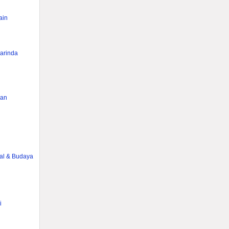
ain
rinda
han
g
ial & Budaya
i