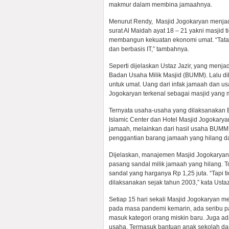
makmur dalam membina jamaahnya.
Menurut Rendy, Masjid Jogokaryan menjadi
surat Al Maidah ayat 18 – 21 yakni masjid t
membangun kekuatan ekonomi umat. “Tat
dan berbasis IT,” tambahnya.
Seperti dijelaskan Ustaz Jazir, yang men
Badan Usaha Milik Masjid (BUMM). Lalu dibe
untuk umat. Uang dari infak jamaah dan usa
Jogokaryan terkenal sebagai masjid yang m
Ternyata usaha-usaha yang dilaksanakan B
Islamic Center dan Hotel Masjid Jogokaryan
jamaah, melainkan dari hasil usaha BUMM,
penggantian barang jamaah yang hilang 
Dijelaskan, manajemen Masjid Jogokaryan
pasang sandal milik jamaah yang hilang. To
sandal yang harganya Rp 1,25 juta. “Tapi 
dilaksanakan sejak tahun 2003,” kata Ustaz
Setiap 15 hari sekali Masjid Jogokaryan 
pada masa pandemi kemarin, ada seribu p
masuk kategori orang miskin baru. Juga 
usaha. Termasuk bantuan anak sekolah da