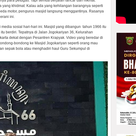
nya para petugas. Tapi semua berjalan lancar dan nikmat.
yang khidmat. Kalau ada yang kehilangan barangnya seperti
peda motor, pengurus masjid langsung menggantinya. Rasanya
rani ini.
di media sosial hari-hari ini. Masjid yang dibangun tahun 1966 itu
u berdiri. Tepatnya di Jalan Jogokariyan 36, Kelurahan
akarta dekat dengan Pesantren Krapyak. Video yang beredar di
ondong-bondong ke Masjid Jogokariyan seperti orang mau
an sepak bola atau menghadiri haul Guru Sekumpul di