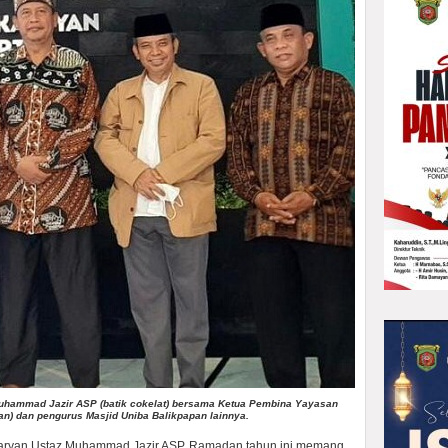
uhammad Jazir ASP (batik cokelat) bersama Ketua Pembina Yayasan
an) dan pengurus Masjid Uniba Balikpapan lainnya.
aryan Ustaz Muhammad Jazir ASP, Ramadan tahun ini memang