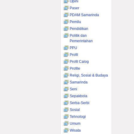
Opini
Paser
PDAM Samarinda
Pemilu
Pendidikan
Politik dan
Pemerintahan
PPU
Profil
Profil Calog
Profile
Religi, Sosial & Budaya
Samarinda
Seni
Sepakbola
Serba-Serbi
Sosial
Tehnologi
Umum
Wisata