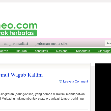
ruang konsultasi
pedoman media siber
aerah
Hiburan
Konsultasi
Nasional
Nusantara
Olahraga
aksi
Ruang Konsultasi
Tentang Kami
emui Wagub Kaltim
Leave a Comment
lingkaran (daring/online) yang berada di Kaltim, mendapatkan
i Mulyadi untuk membentuk suatu organisasi tempat berhimpun.