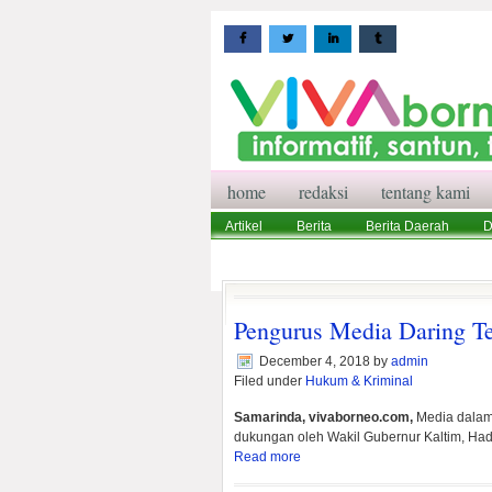
home
redaksi
tentang kami
Artikel
Berita
Berita Daerah
D
Wisata
Pedoman Media Siber
Red
Pengurus Media Daring T
December 4, 2018
by
admin
Filed under
Hukum & Kriminal
Samarinda, vivaborneo.com,
Media dalam 
dukungan oleh Wakil Gubernur Kaltim, Had
Read more