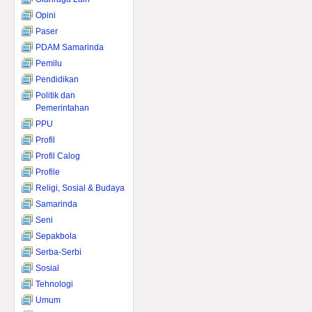
Opini
Paser
PDAM Samarinda
Pemilu
Pendidikan
Politik dan
Pemerintahan
PPU
Profil
Profil Calog
Profile
Religi, Sosial & Budaya
Samarinda
Seni
Sepakbola
Serba-Serbi
Sosial
Tehnologi
Umum