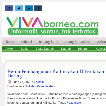
home
redaksi
tentang kami
ruang konsultasi
pedom
Artikel
Berita
Berita Daerah
Daerah
Hiburan
Konsult
Wisata
Pedoman Media Siber
Redaksi
Ruang Konsultasi
Berita Pembangunan Kaltim akan Diberitakan
Daring
June 27, 2020
by
admin
Filed under
Politik dan Pemerintahan
Vivaborneo.com, Samarinda — Dua belas media dalam jaringan (daring) m
Dinas Komunikasi dan Informatika Provinsi Kalimantan Timur (Diskominfo K
informasi pembangunan di Kalimantan Timur.
Read more