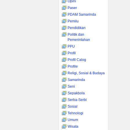
Opini
Paser
PDAM Samarinda
Pemilu
Pendidikan
Politik dan
Pemerintahan
PPU
Profil
Profil Calog
Profile
Religi, Sosial & Budaya
Samarinda
Seni
Sepakbola
Serba-Serbi
Sosial
Tehnologi
Umum
Wisata