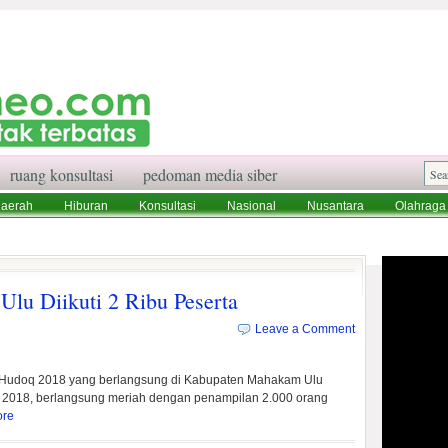
ruang konsultasi
pedoman media siber
aerah
Hiburan
Konsultasi
Nasional
Nusantara
Olahraga
aksi
Ruang Konsultasi
Tentang Kami
lu Diikuti 2 Ribu Peserta
Leave a Comment
 Hudoq 2018 yang berlangsung di Kabupaten Mahakam Ulu
r 2018, berlangsung meriah dengan penampilan 2.000 orang
ore