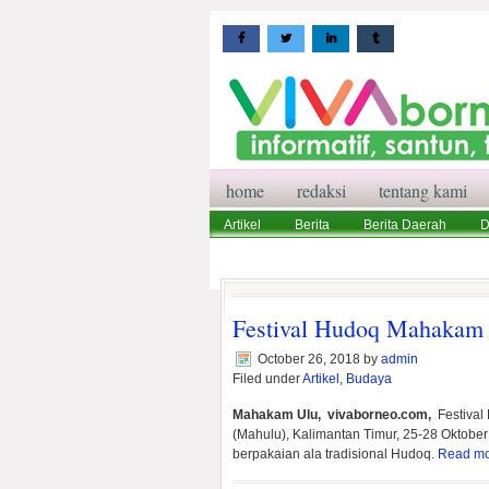
home
redaksi
tentang kami
Artikel
Berita
Berita Daerah
D
Wisata
Pedoman Media Siber
Red
Festival Hudoq Mahakam U
October 26, 2018
by
admin
Filed under
Artikel
,
Budaya
Mahakam Ulu, vivaborneo.com,
Festival
(Mahulu), Kalimantan Timur, 25-28 Oktobe
berpakaian ala tradisional Hudoq.
Read m