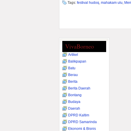
Tags:
festival hudoq
,
mahakam ulu
,
Men
VivaBorneo
Artikel
Balikpapan
Batu
Berau
Berita
Berita Daerah
Bontang
Budaya
Daerah
DPRD Kaltim
DPRD Samarinda
Ekonomi & Bisnis