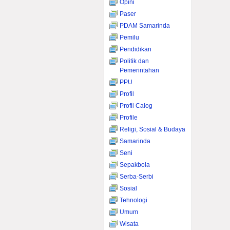
Opini
Paser
PDAM Samarinda
Pemilu
Pendidikan
Politik dan
Pemerintahan
PPU
Profil
Profil Calog
Profile
Religi, Sosial & Budaya
Samarinda
Seni
Sepakbola
Serba-Serbi
Sosial
Tehnologi
Umum
Wisata