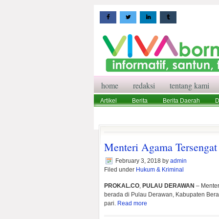
home
redaksi
tentang kami
Artikel
Berita
Berita Daerah
D
Wisata
Pedoman Media Siber
Red
Menteri Agama Tersengat
February 3, 2018
by
admin
Filed under
Hukum & Kriminal
PROKAL.CO
,
PULAU DERAWAN
– Mente
berada di Pulau Derawan, Kabupaten Berau
pari.
Read more