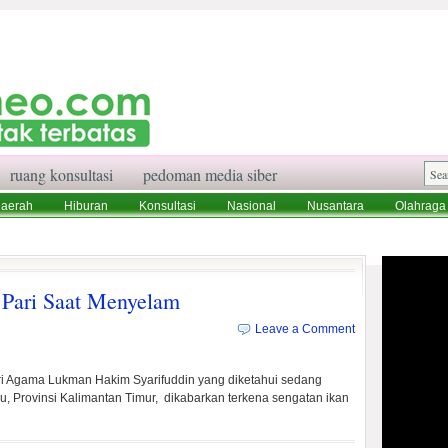
ruang konsultasi
pedoman media siber
aerah
Hiburan
Konsultasi
Nasional
Nusantara
Olahraga
aksi
Ruang Konsultasi
Tentang Kami
 Pari Saat Menyelam
Leave a Comment
ri Agama Lukman Hakim Syarifuddin yang diketahui sedang
, Provinsi Kalimantan Timur, dikabarkan terkena sengatan ikan