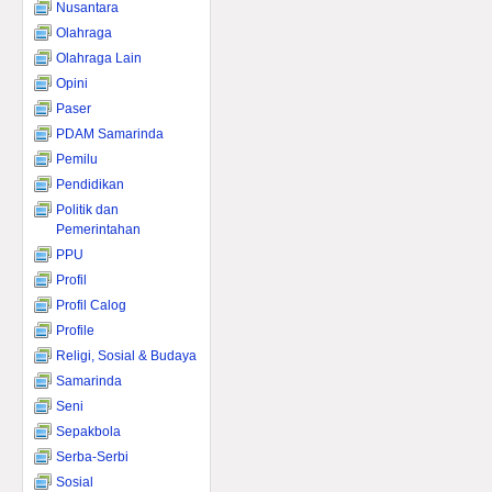
Nusantara
Olahraga
Olahraga Lain
Opini
Paser
PDAM Samarinda
Pemilu
Pendidikan
Politik dan
Pemerintahan
PPU
Profil
Profil Calog
Profile
Religi, Sosial & Budaya
Samarinda
Seni
Sepakbola
Serba-Serbi
Sosial