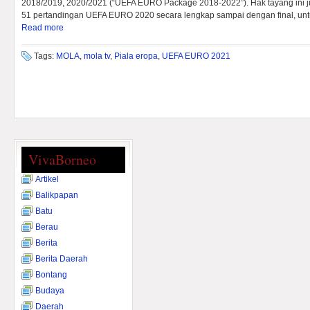
2018/2019, 2020/2021 (“UEFA EURO Package 2018-2022”). Hak tayang ini jug
51 pertandingan UEFA EURO 2020 secara lengkap sampai dengan final, untu
Read more
Tags:
MOLA
,
mola tv
,
Piala eropa
,
UEFA EURO 2021
VivaBorneo
Artikel
Balikpapan
Batu
Berau
Berita
Berita Daerah
Bontang
Budaya
Daerah