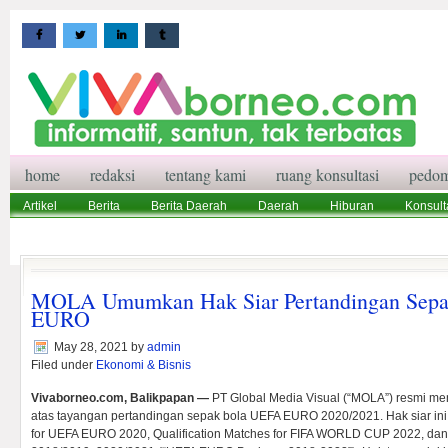
home
redaksi
tentang kami
ruang konsultasi
pedom
Artikel
Berita
Berita Daerah
Daerah
Hiburan
Konsult
Wisata
Pedoman Media Siber
Redaksi
Ruang Konsultasi
MOLA Umumkan Hak Siar Pertandingan Sep
EURO
May 28, 2021
by
admin
Filed under
Ekonomi & Bisnis
Vivaborneo.com, Balikpapan —
PT Global Media Visual (“MOLA”) resmi me
atas tayangan pertandingan sepak bola UEFA EURO 2020/2021. Hak siar ini m
for UEFA EURO 2020, Qualification Matches for FIFA WORLD CUP 2022, da