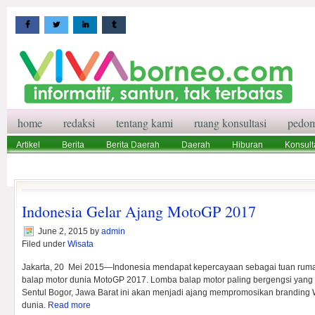
home
redaksi
tentang kami
ruang konsultasi
pedom
Artikel
Berita
Berita Daerah
Daerah
Hiburan
Konsult
Wisata
Pedoman Media Siber
Redaksi
Ruang Konsultasi
Indonesia Gelar Ajang MotoGP 2017
June 2, 2015
by
admin
Filed under
Wisata
Jakarta, 20 Mei 2015—Indonesia mendapat kepercayaan sebagai tuan rum
balap motor dunia MotoGP 2017. Lomba balap motor paling bergengsi yang a
Sentul Bogor, Jawa Barat ini akan menjadi ajang mempromosikan branding 
dunia.
Read more