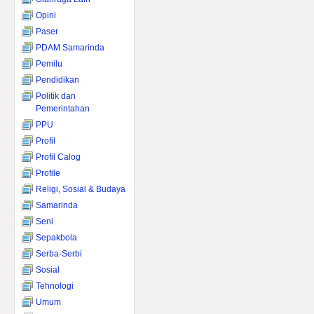
Opini
Paser
PDAM Samarinda
Pemilu
Pendidikan
Politik dan
Pemerintahan
PPU
Profil
Profil Calog
Profile
Religi, Sosial & Budaya
Samarinda
Seni
Sepakbola
Serba-Serbi
Sosial
Tehnologi
Umum