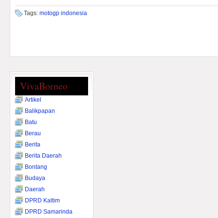
Tags:
motogp indonesia
VivaBorneo
Artikel
Balikpapan
Batu
Berau
Berita
Berita Daerah
Bontang
Budaya
Daerah
DPRD Kaltim
DPRD Samarinda