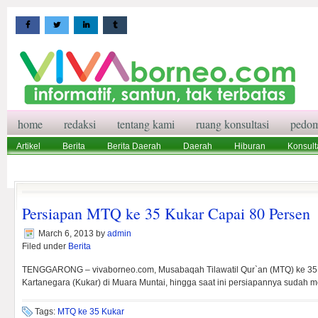
home
redaksi
tentang kami
ruang konsultasi
pedom
Artikel
Berita
Berita Daerah
Daerah
Hiburan
Konsult
Wisata
Pedoman Media Siber
Redaksi
Ruang Konsultasi
Persiapan MTQ ke 35 Kukar Capai 80 Persen
March 6, 2013
by
admin
Filed under
Berita
TENGGARONG – vivaborneo.com, Musabaqah Tilawatil Qur`an (MTQ) ke 35 t
Kartanegara (Kukar) di Muara Muntai, hingga saat ini persiapannya sudah 
Tags:
MTQ ke 35 Kukar