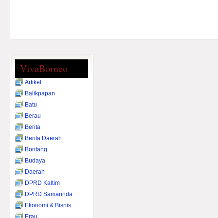
VivaBorneo
Artikel
Balikpapan
Batu
Berau
Berita
Berita Daerah
Bontang
Budaya
Daerah
DPRD Kaltim
DPRD Samarinda
Ekonomi & Bisnis
Erau