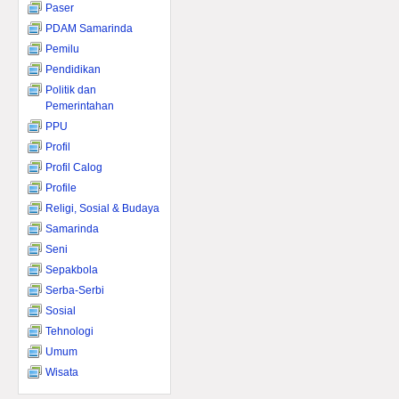
Paser
PDAM Samarinda
Pemilu
Pendidikan
Politik dan
Pemerintahan
PPU
Profil
Profil Calog
Profile
Religi, Sosial & Budaya
Samarinda
Seni
Sepakbola
Serba-Serbi
Sosial
Tehnologi
Umum
Wisata