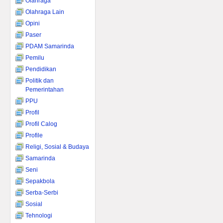
Olahraga
Olahraga Lain
Opini
Paser
PDAM Samarinda
Pemilu
Pendidikan
Politik dan
Pemerintahan
PPU
Profil
Profil Calog
Profile
Religi, Sosial & Budaya
Samarinda
Seni
Sepakbola
Serba-Serbi
Sosial
Tehnologi