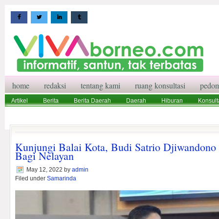
home
redaksi
tentang kami
ruang konsultasi
pedom
Artikel
Berita
Berita Daerah
Daerah
Hiburan
Konsult
Wisata
Pedoman Media Siber
Redaksi
Ruang Konsultasi
Kunjungi Balai Kota, Budi Satrio Djiwandon
Bagi Nelayan
May 12, 2022
by
admin
Filed under
Samarinda