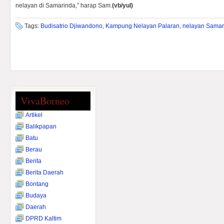
nelayan di Samarinda,” harap Sam.
(vb/yul)
Tags:
Budisatrio Djiwandono
,
Kampung Nelayan Palaran
,
nelayan Samar
VivaBorneo
Artikel
Balikpapan
Batu
Berau
Berita
Berita Daerah
Bontang
Budaya
Daerah
DPRD Kaltim