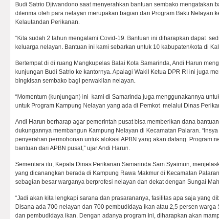
Budi Satrio Djiwandono saat menyerahkan bantuan sembako mengatakan b
diterima oleh para nelayan merupakan bagian dari Program Bakti Nelayan 
Kelautandan Perikanan.
“Kita sudah 2 tahun mengalami Covid-19. Bantuan ini diharapkan dapat se
keluarga nelayan. Bantuan ini kami sebarkan untuk 10 kabupaten/kota di Kalti
Bertempat di di ruang Mangkupelas Balai Kota Samarinda, Andi Harun meng
kunjungan Budi Satrio ke kantornya. Apalagi Wakil Ketua DPR RI ini juga
bingkisan sembako bagi perwakilan nelayan.
“Momentum (kunjungan) ini kami di Samarinda juga menggunakannya unt
untuk Program Kampung Nelayan yang ada di Pemkot melalui Dinas Perikan
Andi Harun berharap agar pemerintah pusat bisa memberikan dana bantua
dukungannya membangun Kampung Nelayan di Kecamatan Palaran. “Insya A
penyerahan permohonan untuk alokasi APBN yang akan datang. Program n
bantuan dari APBN pusat,” ujar Andi Harun.
Sementara itu, Kepala Dinas Perikanan Samarinda Sam Syaimun, menjela
yang dicanangkan berada di Kampung Rawa Makmur di Kecamatan Palaran. L
sebagian besar warganya berprofesi nelayan dan dekat dengan Sungai Ma
“Jadi akan kita lengkapi sarana dan prasarananya, fasilitas apa saja yang d
Disana ada 700 nelayan dan 700 pembudidaya ikan atau 2,5 persen warga 
dan pembudidaya ikan. Dengan adanya program ini, diharapkan akan mam