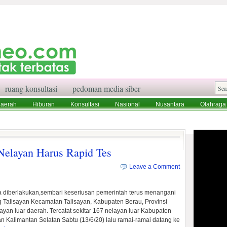
ruang konsultasi
pedoman media siber
aerah
Hiburan
Konsultasi
Nasional
Nusantara
Olahraga
aksi
Ruang Konsultasi
Tentang Kami
 Nelayan Harus Rapid Tes
Leave a Comment
ja diberlakukan,sembari keseriusan pemerintah terus menangani
alisayan Kecamatan Talisayan, Kabupaten Berau, Provinsi
layan luar daerah. Tercatat sekitar 167 nelayan luar Kabupaten
n Kalimantan Selatan Sabtu (13/6/20) lalu ramai-ramai datang ke