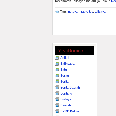
Kecamatan Talisayan melalui jalur laut.
Re
Tags:
nelayan
,
rapid tes
,
talisayan
VivaBorneo
Artikel
Balikpapan
Batu
Berau
Berita
Berita Daerah
Bontang
Budaya
Daerah
DPRD Kaltim