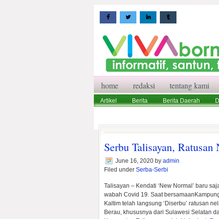
home
redaksi
tentang kami
Artikel
Berita
Berita Daerah
D
Wisata
Pedoman Media Siber
Red
Serbu Talisayan, Ratusan
June 16, 2020
by
admin
Filed under
Serba-Serbi
Talisayan – Kendati ‘New Normal’ baru sa
wabah Covid 19. Saat bersamaanKampung T
Kaltim telah langsung ‘Diserbu’ ratusan ne
Berau, khususnya dari Sulawesi Selatan da