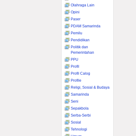
Olahraga Lain
Opini
Paser
PDAM Samarinda
Pemilu
Pendidikan
Politik dan
Pemerintahan
PPU
Profil
Profil Calog
Profile
Religi, Sosial & Budaya
Samarinda
Seni
Sepakbola
Serba-Serbi
Sosial
Tehnologi