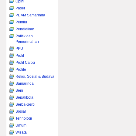
Opini
Paser
PDAM Samarinda
Pemilu
Pendidikan
Politik dan
Pemerintahan
PPU
Profil
Profil Calog
Profile
Religi, Sosial & Budaya
Samarinda
Seni
Sepakbola
Serba-Serbi
Sosial
Tehnologi
Umum
Wisata