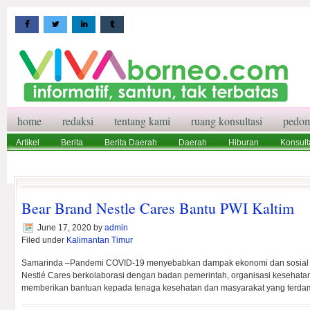
home
redaksi
tentang kami
ruang konsultasi
pedom
Artikel
Berita
Berita Daerah
Daerah
Hiburan
Konsult
Wisata
Pedoman Media Siber
Redaksi
Ruang Konsultasi
Bear Brand Nestle Cares Bantu PWI Kaltim
June 17, 2020
by
admin
Filed under
Kalimantan Timur
Samarinda –Pandemi COVID-19 menyebabkan dampak ekonomi dan sosial b
Nestlé Cares berkolaborasi dengan badan pemerintah, organisasi kesehatan,
memberikan bantuan kepada tenaga kesehatan dan masyarakat yang terd