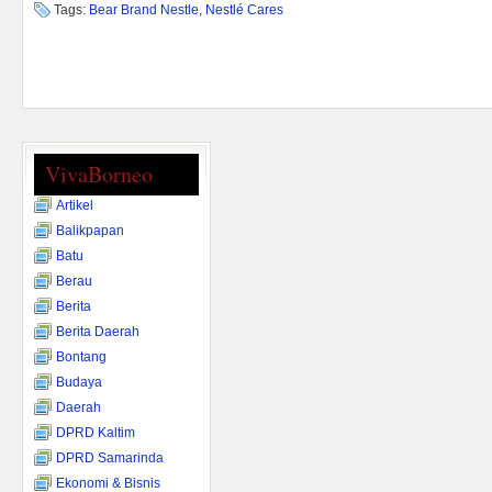
Tags:
Bear Brand Nestle
,
Nestlé Cares
VivaBorneo
Artikel
Balikpapan
Batu
Berau
Berita
Berita Daerah
Bontang
Budaya
Daerah
DPRD Kaltim
DPRD Samarinda
Ekonomi & Bisnis