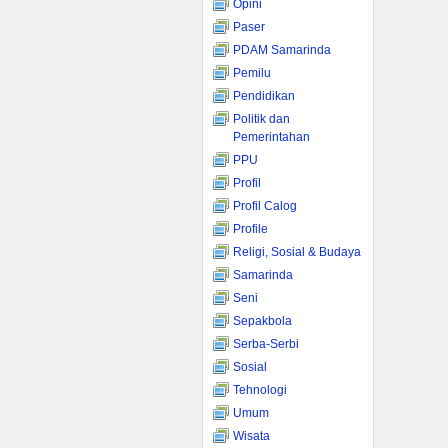
Opini
Paser
PDAM Samarinda
Pemilu
Pendidikan
Politik dan
Pemerintahan
PPU
Profil
Profil Calog
Profile
Religi, Sosial & Budaya
Samarinda
Seni
Sepakbola
Serba-Serbi
Sosial
Tehnologi
Umum
Wisata