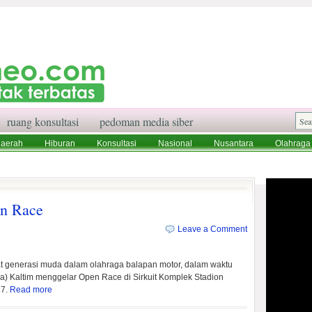
ruang konsultasi
pedoman media siber
aerah
Hiburan
Konsultasi
Nasional
Nusantara
Olahraga
aksi
Ruang Konsultasi
Tentang Kami
en Race
Leave a Comment
generasi muda dalam olahraga balapan motor, dalam waktu
) Kaltim menggelar Open Race di Sirkuit Komplek Stadion
17.
Read more