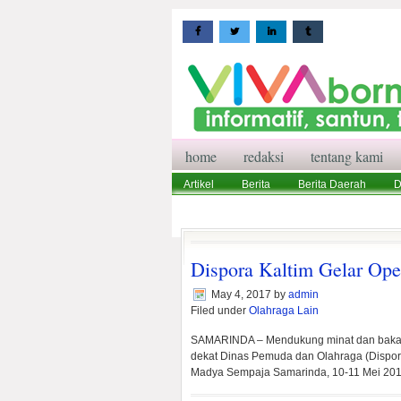
home
redaksi
tentang kami
Artikel
Berita
Berita Daerah
D
Wisata
Pedoman Media Siber
Red
Dispora Kaltim Gelar Op
May 4, 2017
by
admin
Filed under
Olahraga Lain
SAMARINDA – Mendukung minat dan bakat 
dekat Dinas Pemuda dan Olahraga (Dispora
Madya Sempaja Samarinda, 10-11 Mei 20