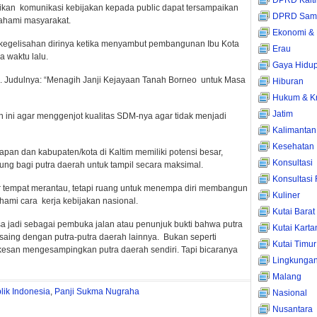
DPRD Kalt
tikan komunikasi kebijakan kepada public dapat tersampaikan
DPRD Sama
pahami masyarakat.
Ekonomi & 
kegelisahan dirinya ketika menyambut pembangunan Ibu Kota
Erau
a waktu lalu.
Gaya Hidu
ik. Judulnya: “Menagih Janji Kejayaan Tanah Borneo untuk Masa
Hiburan
Hukum & Kr
Jatim
 ini agar menggenjot kualitas SDM-nya agar tidak menjadi
Kalimantan
Kesehatan
apan dan kabupaten/kota di Kaltim memiliki potensi besar,
Konsultasi
 bagi putra daerah untuk tampil secara maksimal.
Konsultasi
ar tempat merantau, tetapi ruang untuk menempa diri membangun
Kuliner
hami cara kerja kebijakan nasional.
Kutai Barat
isa jadi sebagai pembuka jalan atau penunjuk bukti bahwa putra
Kutai Kart
aing dengan putra-putra daerah lainnya. Bukan seperti
Kutai Timur
 kesan mengesampingkan putra daerah sendiri. Tapi bicaranya
Lingkunga
Malang
lik Indonesia
,
Panji Sukma Nugraha
Nasional
Nusantara