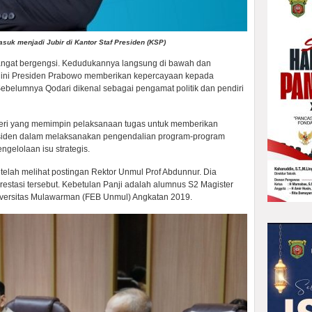
uk menjadi Jubir di Kantor Staf Presiden (KSP)
angat bergengsi. Kedudukannya langsung di bawah dan
 ini Presiden Prabowo memberikan kepercayaan kepada
elumnya Qodari dikenal sebagai pengamat politik dan pendiri
teri yang memimpin pelaksanaan tugas untuk memberikan
siden dalam melaksanakan pengendalian program-program
engelolaan isu strategis.
telah melihat postingan Rektor Unmul Prof Abdunnur. Dia
estasi tersebut. Kebetulan Panji adalah alumnus S2 Magister
versitas Mulawarman (FEB Unmul) Angkatan 2019.