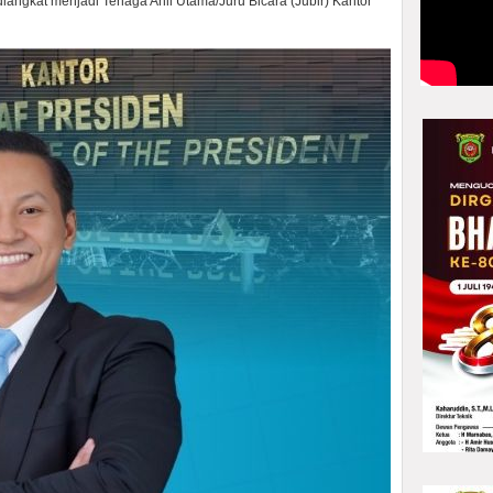
iangkat menjadi Tenaga Ahli Utama/Juru Bicara (Jubir) Kantor