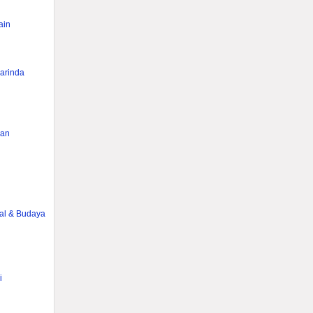
ain
rinda
han
g
ial & Budaya
i