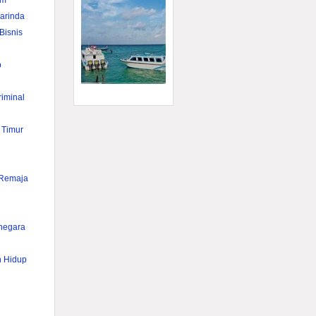
im
rinda
Bisnis
p
iminal
 Timur
 Remaja
anegara
n Hidup