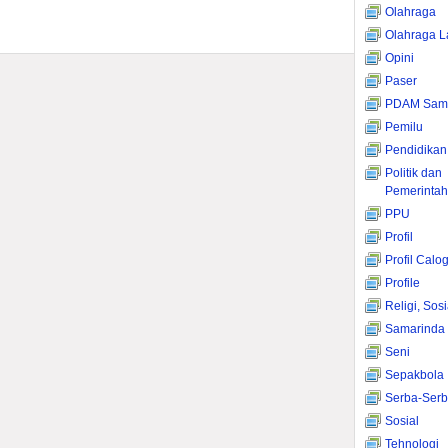
Olahraga
Olahraga L
Opini
Paser
PDAM Sama
Pemilu
Pendidikan
Politik dan
Pemerinta
PPU
Profil
Profil Calo
Profile
Religi, Sos
Samarinda
Seni
Sepakbola
Serba-Serb
Sosial
Tehnologi