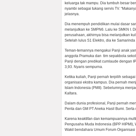
keluarga tak mampu. Dia tumbuh besar b
nyambi sebagai tukang servis TV. “Makanya 
jelasnya.
Dia menempuh pendidikan mulai dasar samp
melanjutkan ke SMPN6. Lalu ke SMKN I. Di
perusahaan, akhirnya bisa melanjutkan kuli
Setelah lulus S1 Elektro, dia ke Samari
Teman-temannya mengakui Panji anak yang c
anggota Pramuka dan tim sepakbola sekolah
Panji dengan predikat cumlaude dengan IP
3,93. Nyaris sempurna.
Ketika kuliah, Panji pernah terpilih sebaga
organisasi ekstra kampus. Dia pernah m
Islam Indonesia (PMII). Sebelumnya menja
Kaltara.
Dalam dunia profesional, Panji pernah me
Penta dan GM PT Aneka Hasil Bumi. Serta
Karena keaktifan dan kemampuannya multi
Pengusaha Muda Indonesia (BPP HIPMI), Wak
Wakil bendahara Umum Forum Organisasi P