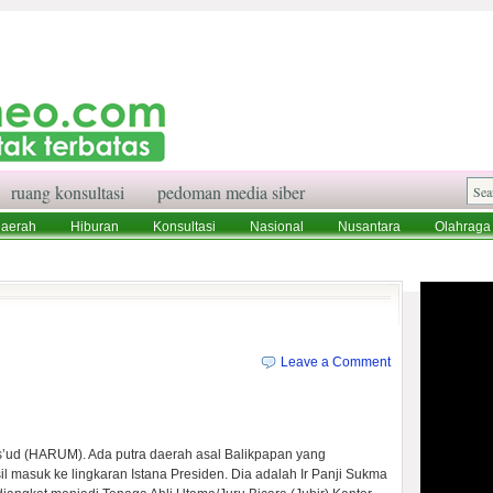
ruang konsultasi
pedoman media siber
aerah
Hiburan
Konsultasi
Nasional
Nusantara
Olahraga
aksi
Ruang Konsultasi
Tentang Kami
Leave a Comment
as’ud (HARUM). Ada putra daerah asal Balikpapan yang
 masuk ke lingkaran Istana Presiden. Dia adalah Ir Panji Sukma