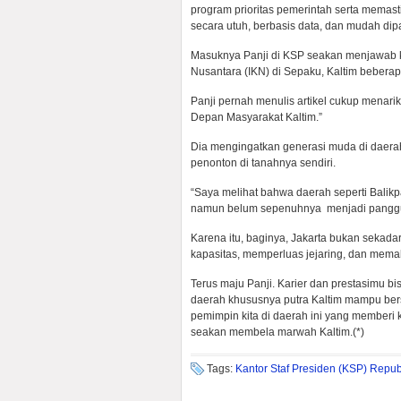
program prioritas pemerintah serta memas
secara utuh, berbasis data, dan mudah di
Masuknya Panji di KSP seakan menjawab 
Nusantara (IKN) di Sepaku, Kaltim beberap
Panji pernah menulis artikel cukup menar
Depan Masyarakat Kaltim.”
Dia mengingatkan generasi muda di daerah
penonton di tanahnya sendiri.
“Saya melihat bahwa daerah seperti Balikp
namun belum sepenuhnya menjadi panggung
Karena itu, baginya, Jakarta bukan sekad
kapasitas, memperluas jejaring, dan mema
Terus maju Panji. Karier dan prestasimu b
daerah khususnya putra Kaltim mampu bers
pemimpin kita di daerah ini yang memberi
seakan membela marwah Kaltim.(*)
Tags:
Kantor Staf Presiden (KSP) Repub