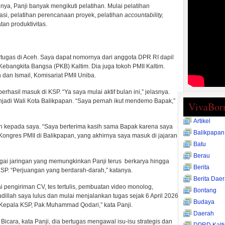
ya, Panji banyak mengikuti pelatihan. Mulai pelatihan
asi, pelatihan perencanaan proyek, pelatihan
accountability,
an produktivitas.
ertugas di Aceh. Saya dapat nomornya dari anggota DPR RI dapil
 Kebangkita Bangsa (PKB) Kaltim. Dia juga tokoh PMII Kaltim.
 dan Ismail, Komisariat PMII Uniba.
hasil masuk di KSP. “Ya saya mulai aktif bulan ini,” jelasnya.
njadi Wali Kota Balikpapan. “Saya pernah ikut mendemo Bapak,”
VivaBor
Artikel
sih kepada saya. “Saya berterima kasih sama Bapak karena saya
Balikpapan
 Kongres PMII di Balikpapan, yang akhirnya saya masuk di jajaran
Batu
Berau
agai jaringan yang memungkinkan Panji terus berkarya hingga
Berita
P. “Perjuangan yang berdarah-darah,” katanya.
Berita Dae
i pengiriman CV, tes tertulis, pembuatan video monolog,
Bontang
illah saya lulus dan mulai menjalankan tugas sejak 6 April 2026
Budaya
Kepala KSP, Pak Muhammad Qodari,” kata Panji.
Daerah
icara, kata Panji, dia bertugas mengawal isu-isu strategis dan