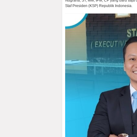
Nugraha, ST, MM, IPM, CP yang baru saja d
Staf Presiden (KSP) Republik Indonesia.