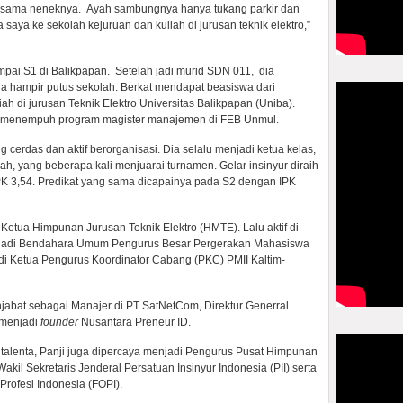
ersama neneknya. Ayah sambungnya hanya tukang parkir dan
saya ke sekolah kejuruan dan kuliah di jurusan teknik elektro,”
ai S1 di Balikpapan. Setelah jadi murid SDN 011, dia
a hampir putus sekolah. Berkat mendapat beasiswa dari
ah di jurusan Teknik Elektro Universitas Balikpapan (Uniba).
nda menempuh program magister manajemen di FEB Unmul.
erdas dan aktif berorganisasi. Dia selalu menjadi ketua kelas,
, yang beberapa kali menjuarai turnamen. Gelar insinyur diraih
K 3,54. Predikat yang sama dicapainya pada S2 dengan IPK
i Ketua Himpunan Jurusan Teknik Elektro (HMTE). Lalu aktif di
enjadi Bendahara Umum Pengurus Besar Pergerakan Mahasiswa
di Ketua Pengurus Koordinator Cabang (PKC) PMII Kaltim-
njabat sebagai Manajer di PT SatNetCom, Direktur Generral
 menjadi
founder
Nusantara Preneur ID.
talenta, Panji juga dipercaya menjadi Pengurus Pusat Himpunan
il Sekretaris Jenderal Persatuan Insinyur Indonesia (PII) serta
rofesi Indonesia (FOPI).