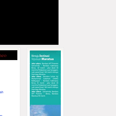
neo
rah