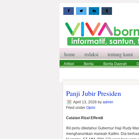
home
redaksi
tentang kami
Artikel
Berita
Berita Daerah
D
Wisata
Pedoman Media Siber
Red
Panji Jubir Presiden
April 13, 2026
by
admin
Filed under
Opini
Catatan Rizal Effendi
INI perlu diketahui Gubernur Haji Rudy M
mengharumkan marwah Kaltim. Dia berhasil