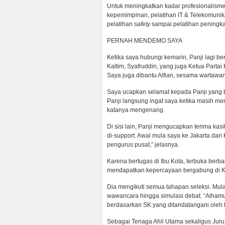
Untuk meningkatkan kadar profesionalismen
kepemimpinan, pelatihan IT & Telekomunik
pelatihan
safety
sampai pelatihan peningkat
PERNAH MENDEMO SAYA
Ketika saya hubungi kemarin, Panji lagi b
Kaltim, Syafruddin, yang juga Ketua Partai
Saya juga dibantu Alfian, sesama wartawan
Saya ucapkan selamat kepada Panji yang ber
Panji langsung ingat saya ketika masih me
katanya mengenang.
Di sisi lain, Panji mengucapkan terima ka
di-support. Awal mula saya ke Jakarta dari
pengurus pusat,” jelasnya.
Karena bertugas di Ibu Kota, terbuka berb
mendapatkan kepercayaan bergabung di KS
Dia mengikuti semua tahapan seleksi. Mula
wawancara hingga simulasi debat. “Alhamud
berdasarkan SK yang ditandatangani oleh 
Sebagai Tenaga Ahli Utama sekaligus Juru B