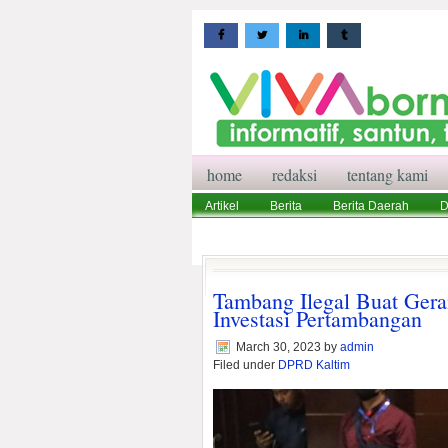
home
redaksi
tentang kami
Artikel
Berita
Berita Daerah
D
Wisata
Pedoman Media Siber
Red
Tambang Ilegal Buat Ger
Investasi Pertambangan
March 30, 2023
by
admin
Filed under
DPRD Kaltim