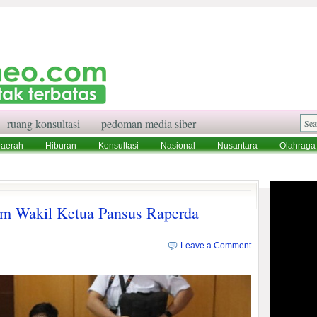
ruang konsultasi
pedoman media siber
aerah
Hiburan
Konsultasi
Nasional
Nusantara
Olahraga
aksi
Ruang Konsultasi
Tentang Kami
am Wakil Ketua Pansus Raperda
Leave a Comment