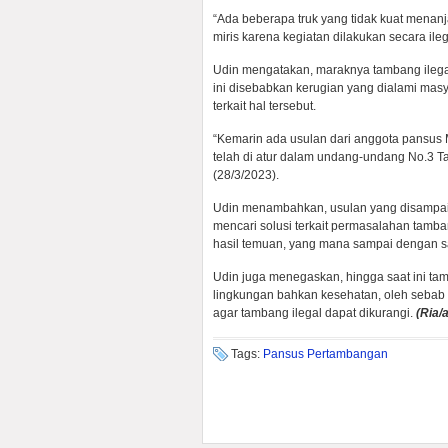
“Ada beberapa truk yang tidak kuat menan
miris karena kegiatan dilakukan secara il
Udin mengatakan, maraknya tambang ilegal 
ini disebabkan kerugian yang dialami mas
terkait hal tersebut.
“Kemarin ada usulan dari anggota pansus 
telah di atur dalam undang-undang No.3 T
(28/3/2023).
Udin menambahkan, usulan yang disampai
mencari solusi terkait permasalahan tamb
hasil temuan, yang mana sampai dengan saa
Udin juga menegaskan, hingga saat ini t
lingkungan bahkan kesehatan, oleh sebab
agar tambang ilegal dapat dikurangi.
(Ria
/
Tags:
Pansus Pertambangan