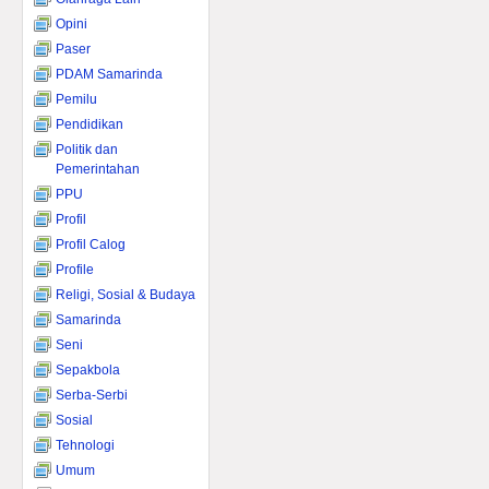
Opini
Paser
PDAM Samarinda
Pemilu
Pendidikan
Politik dan
Pemerintahan
PPU
Profil
Profil Calog
Profile
Religi, Sosial & Budaya
Samarinda
Seni
Sepakbola
Serba-Serbi
Sosial
Tehnologi
Umum