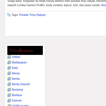
Singa Bara. Kegiatan itu tidak hanya dihibur oleh parade tinju rakyat, melai
seperti Lomba Games PUBG, body contest, dance, trail, dan jalan santai.
Re
Tags:
Parade Tinju Rakyat
VivaBorneo
Artikel
Balikpapan
Batu
Berau
Berita
Berita Daerah
Bontang
Budaya
Daerah