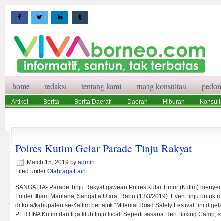
home
redaksi
tentang kami
ruang konsultasi
pedom
Artikel
Berita
Berita Daerah
Daerah
Hiburan
Konsult
Wisata
Pedoman Media Siber
Redaksi
Ruang Konsultasi
Polres Kutim Gelar Parade Tinju Rakyat
March 15, 2019
by
admin
Filed under
Olahraga Lain
SANGATTA- Parade Tinju Rakyat gawean Polres Kutai Timur (Kutim) menyedo
Folder Ilham Maulana, Sangatta Utara, Rabu (13/3/2019). Event tinju untuk 
di kota/kabupaten se-Kaltim bertajuk “Milenial Road Safety Festival” ini dig
PERTINA Kutim dan tiga klub tinju local. Seperti sasana Hen Boxing Camp