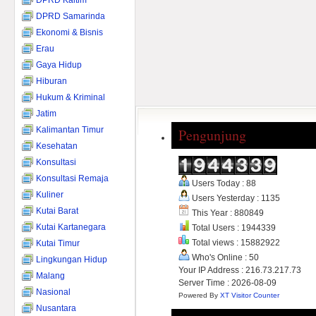
DPRD Kaltim
DPRD Samarinda
Ekonomi & Bisnis
Erau
Gaya Hidup
Hiburan
Hukum & Kriminal
Jatim
Kalimantan Timur
Pengunjung
Kesehatan
Konsultasi
Konsultasi Remaja
Users Today : 88
Kuliner
Users Yesterday : 1135
Kutai Barat
This Year : 880849
Kutai Kartanegara
Total Users : 1944339
Total views : 15882922
Kutai Timur
Who's Online : 50
Lingkungan Hidup
Your IP Address : 216.73.217.73
Malang
Server Time : 2026-08-09
Nasional
Powered By
XT Visitor Counter
Nusantara