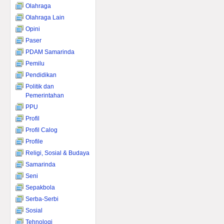
Olahraga
Olahraga Lain
Opini
Paser
PDAM Samarinda
Pemilu
Pendidikan
Politik dan
Pemerintahan
PPU
Profil
Profil Calog
Profile
Religi, Sosial & Budaya
Samarinda
Seni
Sepakbola
Serba-Serbi
Sosial
Tehnologi