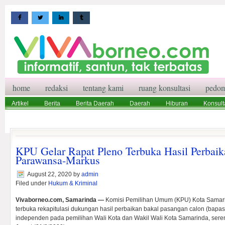
home
redaksi
tentang kami
ruang konsultasi
pedom
Artikel
Berita
Berita Daerah
Daerah
Hiburan
Konsult
Wisata
Pedoman Media Siber
Redaksi
Ruang Konsultasi
KPU Gelar Rapat Pleno Terbuka Hasil Perbai
Parawansa-Markus
August 22, 2020
by
admin
Filed under
Hukum & Kriminal
Vivaborneo.com, Samarinda —
Komisi Pemilihan Umum (KPU) Kota Samari
terbuka rekapitulasi dukungan hasil perbaikan bakal pasangan calon (bapa
independen pada pemilihan Wali Kota dan Wakil Wali Kota Samarinda, se