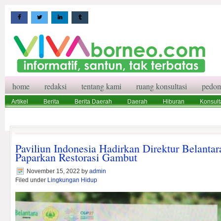
home
redaksi
tentang kami
ruang konsultasi
pedom
Artikel
Berita
Berita Daerah
Daerah
Hiburan
Konsult
Wisata
Pedoman Media Siber
Redaksi
Ruang Konsultasi
Paviliun Indonesia Hadirkan Direktur Belanta
Paparkan Restorasi Gambut
November 15, 2022
by
admin
Filed under
Lingkungan Hidup