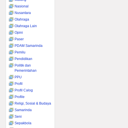
Nasional
Nusantara
Olahraga
Olahraga Lain
Opini
Paser
PDAM Samarinda
Pemilu
Pendidikan
Politik dan
Pemerintahan
PPU
Profil
Profil Calog
Profile
Religi, Sosial & Budaya
Samarinda
Seni
Sepakbola