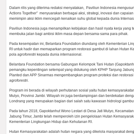
Dalam rilis yang diterima redaksi menyatakan, Paviliun Indonesia mengusu
Actions Together” menyuarakan berbagai aksi, strategi, inovasi dan capaia
memimpin aksi iklim mencegah kenaikan suhu global kepada dunia Internas
Paviliun Indonesia juga menampilkan kebijakan dan hasil nyata kerja yang te
membuka jalan bagi ambisi iklim masa depan bersama-sama para pihak.
Pada kesempatan ini, Belantara Foundation diundang oleh Kementerian L
RI untuk hadir dan memaparkan program restorasi gambut di lahan Hutan
pola agroforestri kepada dunia internasional.
Belantara Foundation bersama Gabungan Kelompok Tani Hutan (Gapoktanhu
pemangku kepentingan setempat yang didukung oleh KPHP Tanjung Jabung 
Planted dan APP Sinarmas mengembangkan program proteksi dan restorasi 
agroforestri.
Program ini berada di wilayah perhutanan sosial yaitu hutan kemasyarakatan
Mulyo, Provinsi Jambi. Wilayah ini juga berdampingan dan berdekatan de
Londrang yang merupakan bagian dari salah satu kawasan hidrologi gambut 
Pada tahun 2018, Gapoktanhut Wono Lestari di Desa Jati Mulyo, Kecamata
Jabung Timur, Jambi telah memperoleh izin pengelolaan Hutan Kemasyarak
Kementerian Lingkungan Hidup dan Kehutanan RI.
Hutan Kemasyarakatan adalah hutan negara yang dikelola masyarakat denga