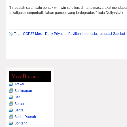
“Ini adalah salah satu bentuk win-win solution, dimana masyarakat mendap
sekaligus memperbaiki lahan gambut yang terdegradasi”, kata Dolly.
(vb/*)
Tags:
COP27 Mesir
,
Dolly Priyatna
,
Paviliun Indonesia
,
restorasi Gambut
VivaBorneo
Artikel
Balikpapan
Batu
Berau
Berita
Berita Daerah
Bontang