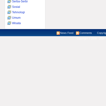
Serba-Serbi
Sosial
Tehnologi
Umum
Wisata
News Feed
Comments
Copyright ©
Copyright © 2008 - 2026 