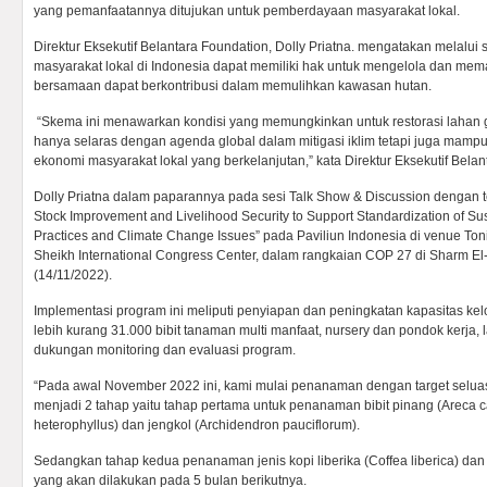
yang pemanfaatannya ditujukan untuk pemberdayaan masyarakat lokal.
Direktur Eksekutif Belantara Foundation, Dolly Priatna. mengatakan melalui
masyarakat lokal di Indonesia dapat memiliki hak untuk mengelola dan mem
bersamaan dapat berkontribusi dalam memulihkan kawasan hutan.
“Skema ini menawarkan kondisi yang memungkinkan untuk restorasi lahan g
hanya selaras dengan agenda global dalam mitigasi iklim tetapi juga mamp
ekonomi masyarakat lokal yang berkelanjutan,” kata Direktur Eksekutif Belant
Dolly Priatna dalam paparannya pada sesi Talk Show & Discussion dengan 
Stock Improvement and Livelihood Security to Support Standardization of 
Practices and Climate Change Issues” pada Paviliun Indonesia di venue To
Sheikh International Congress Center, dalam rangkaian COP 27 di Sharm El-
(14/11/2022).
Implementasi program ini meliputi penyiapan dan peningkatan kapasitas k
lebih kurang 31.000 bibit tanaman multi manfaat, nursery dan pondok kerja, 
dukungan monitoring dan evaluasi program.
“Pada awal November 2022 ini, kami mulai penanaman dengan target seluas
menjadi 2 tahap yaitu tahap pertama untuk penanaman bibit pinang (Areca c
heterophyllus) dan jengkol (Archidendron pauciflorum).
Sedangkan tahap kedua penanaman jenis kopi liberika (Coffea liberica) dan
yang akan dilakukan pada 5 bulan berikutnya.