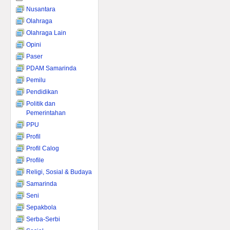
Nusantara
Olahraga
Olahraga Lain
Opini
Paser
PDAM Samarinda
Pemilu
Pendidikan
Politik dan
Pemerintahan
PPU
Profil
Profil Calog
Profile
Religi, Sosial & Budaya
Samarinda
Seni
Sepakbola
Serba-Serbi