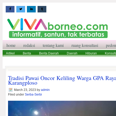
home
redaksi
tentang kami
ruang konsultasi
pedom
Artikel
Berita
Berita Daerah
Daerah
Hiburan
Konsult
Wisata
Pedoman Media Siber
Redaksi
Ruang Konsultasi
Tradisi Pawai Oncor Keliling Warga GPA Ray
Karangploso
March 23, 2023
by
admin
Filed under
Serba-Serbi