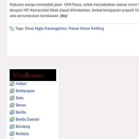
Ratusan warga memadati jalan GPA Raya, untuk menyaksikan pawai oncor 
dengan HP. Kemacetan tidak dapat dihindarkan, berkat kesigapan prajurit Yon
ada penumpukan kendaraan.
(
bs)
Tags:
Desa Ngijo Karangploso
,
Pawai Oncor Keliling
VivaBorneo
Artikel
Balikpapan
Batu
Berau
Berita
Berita Daerah
Bontang
Budaya