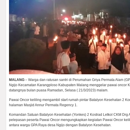
MALANG
– Warga dan ratusan santri di Perumahan Griya Permata Alam (
Ngijo Kecamatan Karangploso Kabupaten Malang menggelar pawai oncor K
datangnya bulan puasa Ramadan, Selasa ( 21/3/2023) malam.
Pawai Oncor keliling mengambil start rumah pintar Batalyon Kesehatan 2 Kon
halaman Masjid Annur Permata Regency 1.
Komandan Satuan Batalyon Kesehatan (Yonkes) 2 Kostrad Letkol CKM Drg
pelepasan peserta Pawai Oncor mengungkapkan kegiatan Pawai Oncor kelil
antara warga GPA Raya desa Ngijo dengan Batalyon Kesehatan.