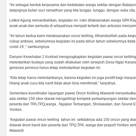
“Ini sebagai bentuk kerjasama dan kedekatan warga sekitar dengan Batal
datangnya bulan suci ramadhan yang kita tunggu- tunggu. dengan suka cita,
Letkol Agung menambahkan, kegiatan ini rutin dilaksanakan warga GPA Raya
anak-anak dan pemuda di wilayahnya menjadi tertarik dan antusias meny
“Ini tahun kedua kami melaksanakan oncor keliling, Alhamdulillah pada kegia
cukup antisias, sebelumnya kegiatan ini pada tahun tahun sebelumnya tida
covid-19 ,” sambungnya.
Danyon Kesehatan 2 Kostrad mengungkapkan kegiatan pawai oncor keliling i
melestarikan budaya yang sudah dilakukan oleh sesepuh Desa Ngijo Karan
generasi penerus harus tetap melestarikan kegiatan ini.
“Kita tetap harus melestarikanya, karena kegiatan ini juga positif bagi masyar
hilang anak cucu kita nanti tidak akan bisa menikmati,” lanjutnya.
Sementara koordinator lapangan pawai Oncor Keliling Mawardi menyebutkan
ada sekitar 150 obor diarak mengelilingi komplek perkampungan sekitar d
peserta dari TPA,TPQ,warga , Ngajian Terbangan, Sholawatan, dan Sound Eca
Yonkes.
‘Kegiatan pawai oncor keliling tahun ini setidaknya ada 150 oncor yang di
diawali drum band dan peserta dari TPQ,TPA, warga dan prajurit Yonkes ser
Mawardi.