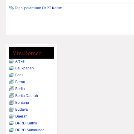
Tags:
pelantikan FKPT Kaltim
VivaBorneo
Artikel
Balikpapan
Batu
Berau
Berita
Berita Daerah
Bontang
Budaya
Daerah
DPRD Kaltim
DPRD Samarinda