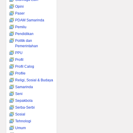
Opini
Paser
PDAM Samarinda
Pemilu
Pendidikan
Politik dan
Pemerintahan
PPU
Profil
Profil Calog
Profile
Religi, Sosial & Budaya
Samarinda
Seni
Sepakbola
Serba-Serbi
Sosial
Tehnologi
Umum