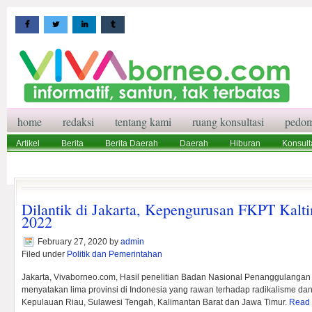
home
redaksi
tentang kami
ruang konsultasi
pedom
Artikel
Berita
Berita Daerah
Daerah
Hiburan
Konsult
Wisata
Pedoman Media Siber
Redaksi
Ruang Konsultasi
Dilantik di Jakarta, Kepengurusan FKPT Kalt
2022
February 27, 2020
by
admin
Filed under
Politik dan Pemerintahan
Jakarta, Vivaborneo.com, Hasil penelitian Badan Nasional Penanggulangan
menyatakan lima provinsi di Indonesia yang rawan terhadap radikalisme dan 
Kepulauan Riau, Sulawesi Tengah, Kalimantan Barat dan Jawa Timur.
Read