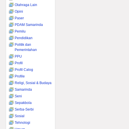
Olahraga Lain
Opini
Paser
PDAM Samarinda
Pemilu
Pendidikan
Politik dan
Pemerintahan
PPU
Profil
Profil Calog
Profile
Religi, Sosial & Budaya
Samarinda
Seni
Sepakbola
Serba-Serbi
Sosial
Tehnologi