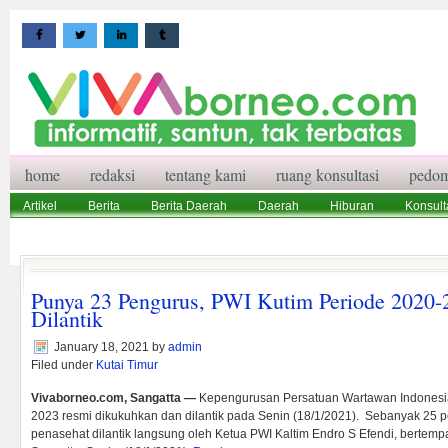
home
redaksi
tentang kami
ruang konsultasi
pedom
Artikel
Berita
Berita Daerah
Daerah
Hiburan
Konsult
Wisata
Pedoman Media Siber
Redaksi
Ruang Konsultasi
Punya 23 Pengurus, PWI Kutim Periode 2020
Dilantik
January 18, 2021
by
admin
Filed under
Kutai Timur
Vivaborneo.com, Sangatta —
Kepengurusan Persatuan Wartawan Indonesia 
2023 resmi dikukuhkan dan dilantik pada Senin (18/1/2021). Sebanyak 25 p
penasehat dilantik langsung oleh Ketua PWI Kaltim Endro S Efendi, bertempat