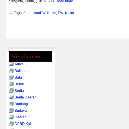
Sangatta, Senin, (18/1/2021).
Read more
Tags:
PelantikanPWI Kutim
,
PWI Kutim
VivaBorneo
Artikel
Balikpapan
Batu
Berau
Berita
Berita Daerah
Bontang
Budaya
Daerah
DPRD Kaltim