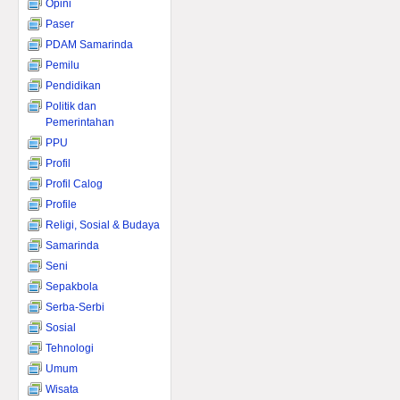
Opini
Paser
PDAM Samarinda
Pemilu
Pendidikan
Politik dan
Pemerintahan
PPU
Profil
Profil Calog
Profile
Religi, Sosial & Budaya
Samarinda
Seni
Sepakbola
Serba-Serbi
Sosial
Tehnologi
Umum
Wisata