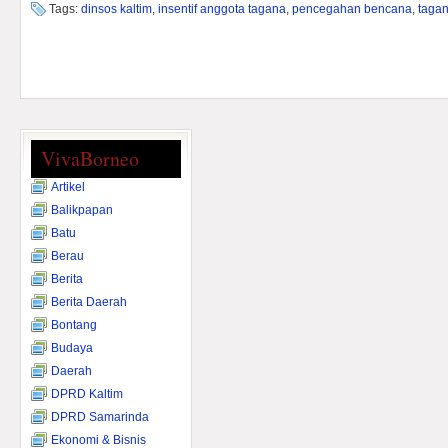
Tags:
dinsos kaltim
,
insentif anggota tagana
,
pencegahan bencana
,
taga
VivaBorneo
Artikel
Balikpapan
Batu
Berau
Berita
Berita Daerah
Bontang
Budaya
Daerah
DPRD Kaltim
DPRD Samarinda
Ekonomi & Bisnis