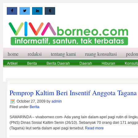
home
redaksi
tentang kami
ruang konsultasi
pedom
Artikel
Berita
Berita Daerah
Daerah
Hiburan
Konsult
Wisata
Pedoman Media Siber
Redaksi
Ruang Konsultasi
Pemprop Kaltim Beri Insentif Anggota Tagana
October 27, 2009
by
admin
Filed under
Berita
SAMARINDA – vivaborneo.com- Ada yang lain dalam apel pagi rutin di lingk
(PNS) Dinas Sosial Kaltim Senin (26/10). Sebanyak 70 orang dari 171 ang
(Tagana) ikut serta dalam apel pagi tersebut.
Read more