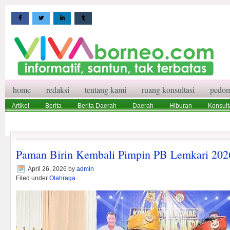
home
redaksi
tentang kami
ruang konsultasi
pedom
Artikel
Berita
Berita Daerah
Daerah
Hiburan
Konsult
Wisata
Pedoman Media Siber
Redaksi
Ruang Konsultasi
Paman Birin Kembali Pimpin PB Lemkari 202
April 26, 2026
by
admin
Filed under
Olahraga