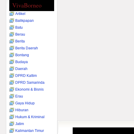
VivaBorneo
Artikel
Balikpapan
Batu
Berau
Berita
Berita Daerah
Bontang
Budaya
Daerah
DPRD Kaltim
DPRD Samarinda
Ekonomi & Bisnis
Erau
Gaya Hidup
Hiburan
Hukum & Kriminal
Jatim
Kalimantan Timur