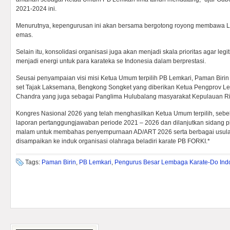
2021-2024 ini.
Menurutnya, kepengurusan ini akan bersama bergotong royong membawa L
emas.
Selain itu, konsolidasi organisasi juga akan menjadi skala prioritas agar leg
menjadi energi untuk para karateka se Indonesia dalam berprestasi.
Seusai penyampaian visi misi Ketua Umum terpilih PB Lemkari, Paman Bir
set Tajak Laksemana, Bengkong Songket yang diberikan Ketua Pengprov Le
Chandra yang juga sebagai Panglima Hulubalang masyarakat Kepulauan Ri
Kongres Nasional 2026 yang telah menghasilkan Ketua Umum terpilih, seb
laporan pertanggungjawaban periode 2021 – 2026 dan dilanjutkan sidang 
malam untuk membahas penyempurnaan AD/ART 2026 serta berbagai usula
disampaikan ke induk organisasi olahraga beladiri karate PB FORKI.*
Tags:
Paman Birin
,
PB Lemkari
,
Pengurus Besar Lembaga Karate-Do Ind