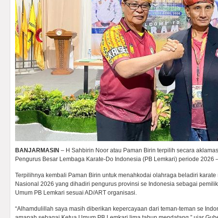
BANJARMASIN
– H Sahbirin Noor atau Paman Birin terpilih secara aklam
Pengurus Besar Lembaga Karate-Do Indonesia (PB Lemkari) periode 2026 – 
Terpilihnya kembali Paman Birin untuk menahkodai olahraga beladiri karat
Nasional 2026 yang dihadiri pengurus provinsi se Indonesia sebagai pemili
Umum PB Lemkari sesuai AD/ART organisasi.
“Alhamdulillah saya masih diberikan kepercayaan dari teman-teman se Ind
amanah sebagai Ketua Umum PB Lemkari lima tahun mendatang,” ujar Gub