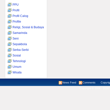
PPU
Profil
Profil Calog
Profile
Religi, Sosial & Budaya
Samarinda
Seni
Sepakbola
Serba-Serbi
Sosial
Tehnologi
Umum
Wisata
News Feed
Comments
Copyright ©
Copyright © 2008 - 2026 