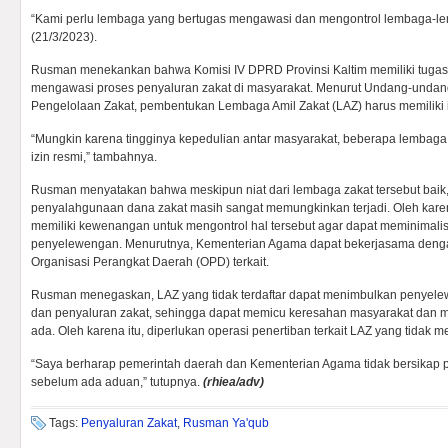
“Kami perlu lembaga yang bertugas mengawasi dan mengontrol lembaga-lem
(21/3/2023).
Rusman menekankan bahwa Komisi IV DPRD Provinsi Kaltim memiliki tuga
mengawasi proses penyaluran zakat di masyarakat. Menurut Undang-undan
Pengelolaan Zakat, pembentukan Lembaga Amil Zakat (LAZ) harus memiliki i
“Mungkin karena tingginya kepedulian antar masyarakat, beberapa lembaga 
izin resmi,” tambahnya.
Rusman menyatakan bahwa meskipun niat dari lembaga zakat tersebut bai
penyalahgunaan dana zakat masih sangat memungkinkan terjadi. Oleh karena
memiliki kewenangan untuk mengontrol hal tersebut agar dapat meminimalis
penyelewengan. Menurutnya, Kementerian Agama dapat bekerjasama denga
Organisasi Perangkat Daerah (OPD) terkait.
Rusman menegaskan, LAZ yang tidak terdaftar dapat menimbulkan penye
dan penyaluran zakat, sehingga dapat memicu keresahan masyarakat dan m
ada. Oleh karena itu, diperlukan operasi penertiban terkait LAZ yang tidak mem
“Saya berharap pemerintah daerah dan Kementerian Agama tidak bersikap p
sebelum ada aduan,” tutupnya.
(rhiea/adv)
Tags:
Penyaluran Zakat
,
Rusman Ya'qub