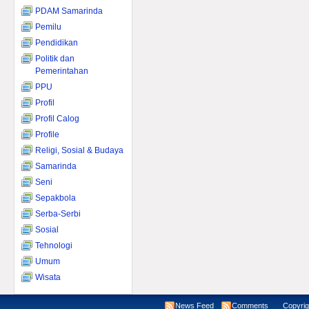
PDAM Samarinda
Pemilu
Pendidikan
Politik dan
Pemerintahan
PPU
Profil
Profil Calog
Profile
Religi, Sosial & Budaya
Samarinda
Seni
Sepakbola
Serba-Serbi
Sosial
Tehnologi
Umum
Wisata
News Feed
Comments
Copyright ©