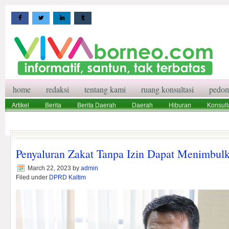
home
redaksi
tentang kami
ruang konsultasi
pedom
Artikel
Berita
Berita Daerah
Daerah
Hiburan
Konsult
Wisata
Pedoman Media Siber
Redaksi
Ruang Konsultasi
Penyaluran Zakat Tanpa Izin Dapat Menimbul
March 22, 2023
by
admin
Filed under
DPRD Kaltim