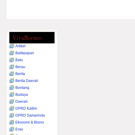
VivaBorneo
Artikel
Balikpapan
Batu
Berau
Berita
Berita Daerah
Bontang
Budaya
Daerah
DPRD Kaltim
DPRD Samarinda
Ekonomi & Bisnis
Erau