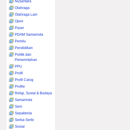
Nusantara
Olahraga
Olahraga Lain
Opini
Paser
PDAM Samarinda
Pemilu
Pendidikan
Politik dan
Pemerintahan
PPU
Profil
Profil Calog
Profile
Religi, Sosial & Budaya
Samarinda
Seni
Sepakbola
Serba-Serbi
Sosial