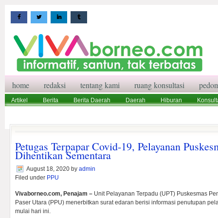
home
redaksi
tentang kami
ruang konsultasi
pedom
Artikel
Berita
Berita Daerah
Daerah
Hiburan
Konsult
Wisata
Pedoman Media Siber
Redaksi
Ruang Konsultasi
Petugas Terpapar Covid-19, Pelayanan Puske
Dihentikan Sementara
August 18, 2020
by
admin
Filed under
PPU
Vivaborneo.com, Penajam –
Unit Pelayanan Terpadu (UPT) Puskesmas Pe
Paser Utara (PPU) menerbitkan surat edaran berisi informasi penutupan pe
mulai hari ini.