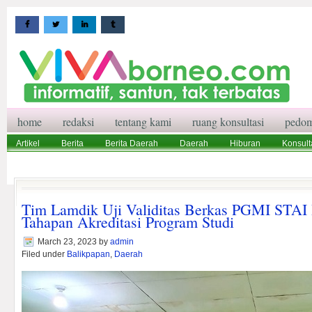
home
redaksi
tentang kami
ruang konsultasi
pedom
Artikel
Berita
Berita Daerah
Daerah
Hiburan
Konsult
Wisata
Pedoman Media Siber
Redaksi
Ruang Konsultasi
Tim Lamdik Uji Validitas Berkas PGMI STAI 
Tahapan Akreditasi Program Studi
March 23, 2023
by
admin
Filed under
Balikpapan
,
Daerah