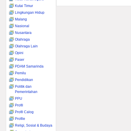
Kutai Timur
Lingkungan Hidup
Malang
Nasional
Nusantara
Olahraga
Olahraga Lain
Opini
Paser
PDAM Samarinda
Pemilu
Pendidikan
Politik dan
Pemerintahan
PPU
Profil
Profil Calog
Profile
Religi, Sosial & Budaya