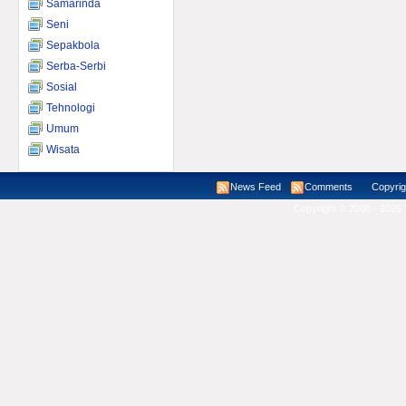
Samarinda
Seni
Sepakbola
Serba-Serbi
Sosial
Tehnologi
Umum
Wisata
News Feed
Comments
Copyright ©
Copyright © 2008 - 2026 