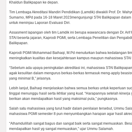
Khaldun Balikpapan ke depan.
Tim Lembaga Akreditasi Mandiri Pendidikan (Lamdik) diwakili Prof. Dr. Wahy
Sumarno, MPd pada 16-18 Maret 2023mengunjungi STAI Balikpapan dalam ra
untuk meninjau Laporan Evaluasi Diri.
Assasment lapangan oleh tim Lamdik ini berupa wawancara dengan Dr. Arif
STAI beserta jajaran, Kaprodi PGMI, serta Lembaga Penelitian dan Pengabd
Balikpapan.
Kaprodi PGMI Mohammad Baihaqi, M.Pd menuturkan bahwa kedatangan tim a
meningkatkan kualitas dan kesejahteraan kampus maupun mahasiswa STAI 
“Sebelum ada upaya peningkatan akreditasi ini, mahasiswa STAI Balikpapa
agak kesulitan dalam mengurus berkas-berkas termasuk meng-apply beasisw
yang minimal B,” jelasnya.
Lebih lanjut, Baihaqi menjelaskan bahwa semua berkas untuk keperluan sud
tinggal menunggu hasil serta ikhtiar yang kuat. “Harapannya setelah kinerja
berikan akan mendapatkan hasil yang maksimal pula,” pungkasnya.
Salah satu mahasiswa yang turut hadir dalam penilaian tersebut, Ummu S
mahasiswa PGMI semester 8 pun menyumbangkan harapan agar hasil akredi
“Alhamdulillah sangat bagus dan sangat baik serta sangat memuaskan. Bes
mendapatkan hasil yg sangat memuaskan,” ujar Ummu Salamah.