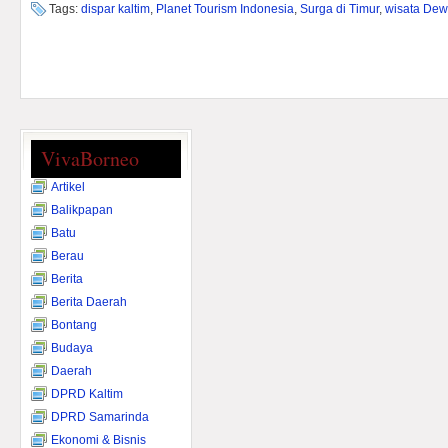
Tags:
dispar kaltim
,
Planet Tourism Indonesia
,
Surga di Timur
,
wisata Dew
VivaBorneo
Artikel
Balikpapan
Batu
Berau
Berita
Berita Daerah
Bontang
Budaya
Daerah
DPRD Kaltim
DPRD Samarinda
Ekonomi & Bisnis