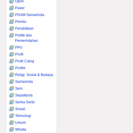
Opini
Paser
PDAM Samarinda
Pemilu
Pendidikan
Politik dan
Pemerintahan
PPU
Profil
Profil Calog
Profile
Religi, Sosial & Budaya
Samarinda
Seni
Sepakbola
Serba-Serbi
Sosial
Tehnologi
Umum
Wisata