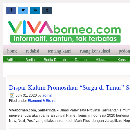
home
redaksi
tentang kami
ruang konsultasi
pedom
Artikel
Berita
Berita Daerah
Daerah
Hiburan
Konsult
Wisata
Pedoman Media Siber
Redaksi
Ruang Konsultasi
Dispar Kaltim Promosikan “Surga di Timur” S
July 31, 2020
by
admin
Filed under
Ekonomi & Bisnis
Vivaborneo.com, Samarinda –
Dinas Pariwisata Provinsi Kalimantan Timur t
menyelenggarakan pameran virtual
Planet Tourism Indonesia 2020
bertema 
New, Next, Post” yang dilaksanakan oleh Mark Plus dengan via aplikasi Hop