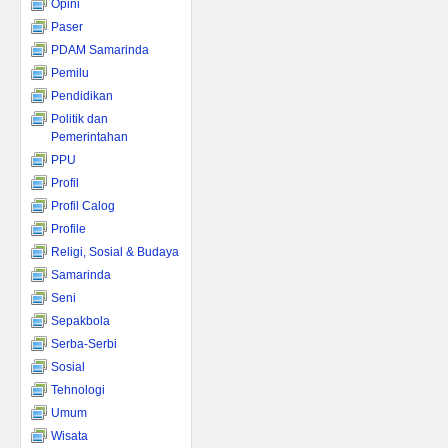
Opini
Paser
PDAM Samarinda
Pemilu
Pendidikan
Politik dan
Pemerintahan
PPU
Profil
Profil Calog
Profile
Religi, Sosial & Budaya
Samarinda
Seni
Sepakbola
Serba-Serbi
Sosial
Tehnologi
Umum
Wisata