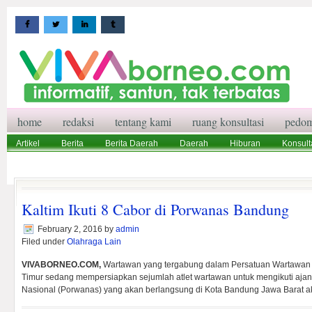
home
redaksi
tentang kami
ruang konsultasi
pedom
Artikel
Berita
Berita Daerah
Daerah
Hiburan
Konsult
Wisata
Pedoman Media Siber
Redaksi
Ruang Konsultasi
Kaltim Ikuti 8 Cabor di Porwanas Bandung
February 2, 2016
by
admin
Filed under
Olahraga Lain
VIVABORNEO.COM,
Wartawan yang tergabung dalam Persatuan Wartawan I
Timur sedang mempersiapkan sejumlah atlet wartawan untuk mengikuti aj
Nasional (Porwanas) yang akan berlangsung di Kota Bandung Jawa Barat ak