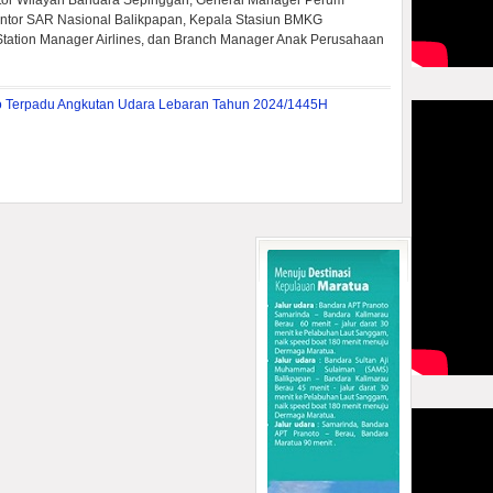
ktor Wilayah Bandara Sepinggan, General Manager Perum
ntor SAR Nasional Balikpapan, Kepala Stasiun BMKG
Station Manager Airlines, dan Branch Manager Anak Perusahaan
 Terpadu Angkutan Udara Lebaran Tahun 2024/1445H