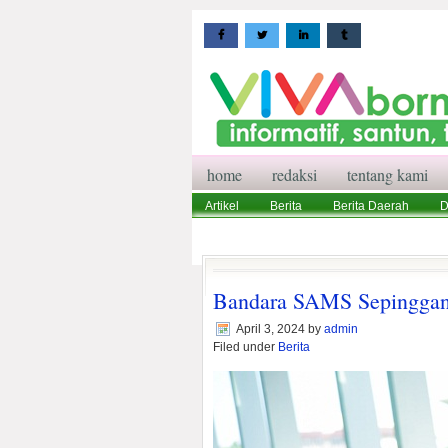
home
redaksi
tentang kami
Artikel
Berita
Berita Daerah
D
Wisata
Pedoman Media Siber
Red
Bandara SAMS Sepinggan
April 3, 2024
by
admin
Filed under
Berita