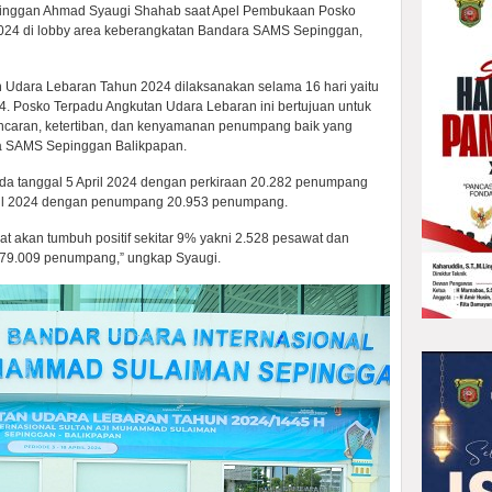
inggan Ahmad Syaugi Shahab saat Apel Pembukaan Posko
024 di lobby area keberangkatan Bandara SAMS Sepinggan,
Udara Lebaran Tahun 2024 dilaksanakan selama 16 hari yaitu
24. Posko Terpadu Angkutan Udara Lebaran ini bertujuan untuk
ncaran, ketertiban, dan kenyamanan penumpang baik yang
a SAMS Sepinggan Balikpapan.
da tanggal 5 April 2024 dengan perkiraan 20.282 penumpang
pril 2024 dengan penumpang 20.953 penumpang.
at akan tumbuh positif sekitar 9% yakni 2.528 pesawat dan
79.009 penumpang,” ungkap Syaugi.