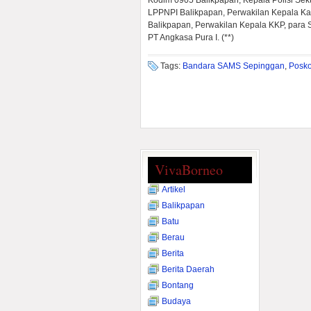
Kodim 0905 Balikpapan, Kepala Polisi Se
LPPNPI Balikpapan, Perwakilan Kepala Ka
Balikpapan, Perwakilan Kepala KKP, para 
PT Angkasa Pura I. (**)
Tags:
Bandara SAMS Sepinggan
,
Posko
VivaBorneo
Artikel
Balikpapan
Batu
Berau
Berita
Berita Daerah
Bontang
Budaya