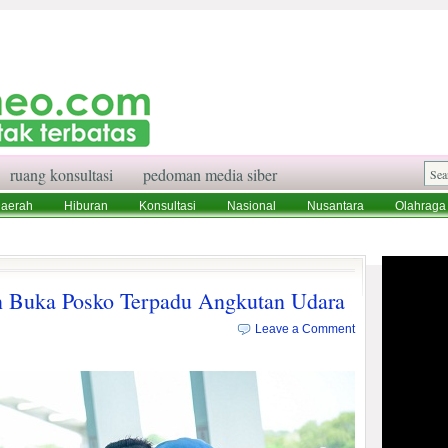
ruang konsultasi
pedoman media siber
aerah
Hiburan
Konsultasi
Nasional
Nusantara
Olahraga
aksi
Ruang Konsultasi
Tentang Kami
 Buka Posko Terpadu Angkutan Udara
Leave a Comment