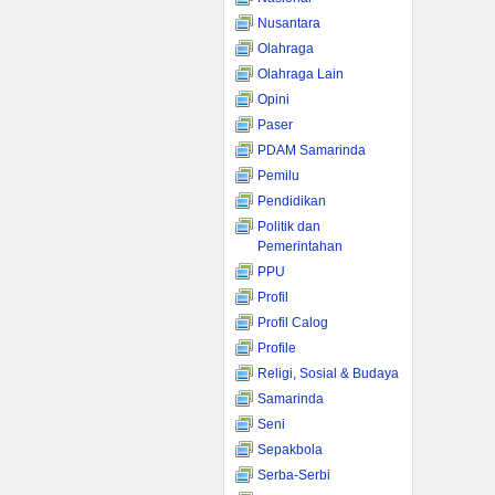
Nusantara
Olahraga
Olahraga Lain
Opini
Paser
PDAM Samarinda
Pemilu
Pendidikan
Politik dan
Pemerintahan
PPU
Profil
Profil Calog
Profile
Religi, Sosial & Budaya
Samarinda
Seni
Sepakbola
Serba-Serbi