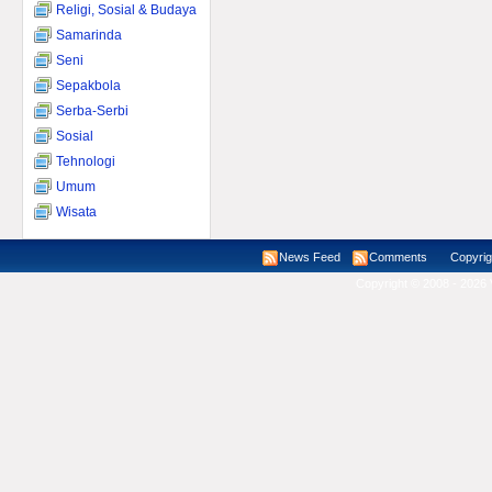
Religi, Sosial & Budaya
Samarinda
Seni
Sepakbola
Serba-Serbi
Sosial
Tehnologi
Umum
Wisata
News Feed
Comments
Copyright ©
Copyright © 2008 - 2026 