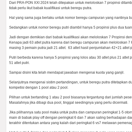
Dari PRA-PON XXI 2024 telah ditepakan untuk meloloskan 7 propinsi ditamb
tidak perlu ikut babak kualifikasi untuk beregu putra.
Hal yang sama juga berlaku untuk nomor beregu campuran yang nantinya baka
Sedangkan untuk nomor beregu putri diambil hanya 5 propinsi plus dua tua
Jadi dengan demikian dari babak kualifikasi akan meloloskan 7 Propinsi den
Kenapa jadi 63 atlet putra karena dari beregu campuran akan meloloskan 7
masing 3 pemain putra jadi 21 atlet. 63 atlet hasil penjumlahan 42+21 atlet pu
Putri berbeda karena hanya 5 propinsi yang lolos atau 30 atlet plus 21 atlet
51 atlet putri.
Sampai disini kita telah mendapat jawaban mengenai kuota yang ganjil.
Selanjutnya mengenai sistim pertandingan, untuk beregu putra ditetapkan d
kompetisi dengan 1 pool atau 2 pool.
Pilihan untuk bertanding 1 atau 2 pool biasanya tergantung dari jumlah pese
Masalahnya jika dibagi dua pool, tinggal seedingnya yang perlu dicermati.
Jika pilihannya satu pool maka untuk putra dan campuran peringkat 1-5 otoma
main di babak play off dengan peringkat 6 dan 7 akan saling berhadapan d
terakhir ditentukan antara yang kalah dari peringkat 6 vs7 melawan pemenag 