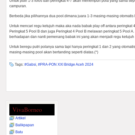
Untuk putri 1-3 lolos dan peringkat 4-7 akan menempuh pola yang sama sepe
campuran.
Berbeda jika pilihannya dua pool.dimana juara 1-3 masing-masing otomatis l
Untuk mencari regu ketujuh maka aka nada babak play off antara peringkat
Peringkat 5 Pool B dan juga Peringkat 4 Pool B melawan peringkat 5 Pool 
berhadapan dan nanti pemenang babak ini yang akan menjadi regu ketujuh 
Untuk beregu putri polanya sama tapi hanya peringkat 1 dan 2 yang otomatis 
masing-masing pool akan bertanding seperti diatas.(*)
Tags:
#Gabsi
,
#PRA-PON XXI Bridge Aceh 2024
VivaBorneo
Artikel
Balikpapan
Batu