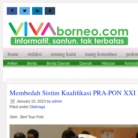
home
redaksi
tentang kami
ruang konsultasi
pedom
Artikel
Berita
Berita Daerah
Daerah
Hiburan
Konsult
Wisata
Pedoman Media Siber
Redaksi
Ruang Konsultasi
Membedah Sistim Kualifikasi PRA-PON XXI 
January 10, 2023
by
admin
Filed under
Olahraga
Oleh : Bert Toar Polii