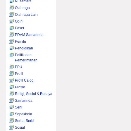
Nusantara
Olahraga
Olahraga Lain
Opini
Paser
PDAM Samarinda
Pemilu
Pendidikan
Politik dan
Pemerintahan
PPU
Profil
Profil Calog
Profile
Religi, Sosial & Budaya
Samarinda
Seni
Sepakbola
Serba-Serbi
Sosial