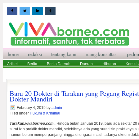
home
redaksi
tentang kami
ruang konsultasi
pedom
Artikel
Berita
Berita Daerah
Daerah
Hiburan
Konsult
Wisata
Pedoman Media Siber
Redaksi
Ruang Konsultasi
Baru 20 Dokter di Tarakan yang Pegang Registe
Dokter Mandiri
February 4, 2019
by
admin
Filed under
Hukum & Kriminal
Tarakan,vivaborneo.com ,
Hingga bulan Januari 2019, baru ada sekitar 20
surat izin praktik dokter mandiri, selebihnya ada yang surat izin praktiknya
namun belum memperpanjang hingga ditengarai masih adanya oknum dokter 