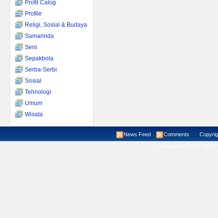
Profil Calog
Profile
Religi, Sosial & Budaya
Samarinda
Seni
Sepakbola
Serba-Serbi
Sosial
Tehnologi
Umum
Wisata
News Feed
Comments
Copyright ©
Copyright © 2008 - 2026 