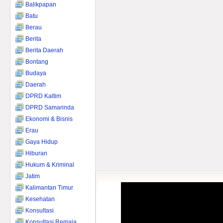
Balikpapan
Batu
Berau
Berita
Berita Daerah
Bontang
Budaya
Daerah
DPRD Kaltim
DPRD Samarinda
Ekonomi & Bisnis
Erau
Gaya Hidup
Hiburan
Hukum & Kriminal
Jatim
Kalimantan Timur
Kesehatan
Konsultasi
Konsultasi Remaja