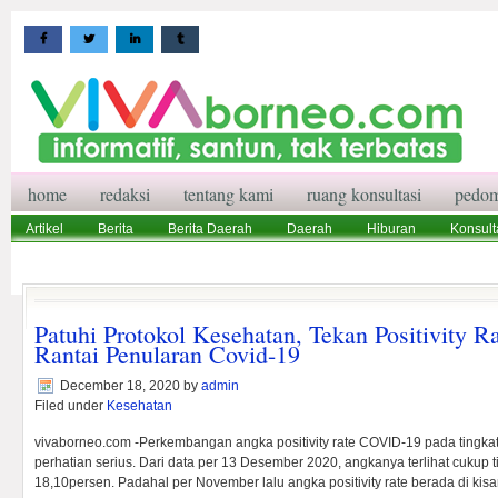
home
redaksi
tentang kami
ruang konsultasi
pedom
Artikel
Berita
Berita Daerah
Daerah
Hiburan
Konsult
Wisata
Pedoman Media Siber
Redaksi
Ruang Konsultasi
Patuhi Protokol Kesehatan, Tekan Positivity R
Rantai Penularan Covid-19
December 18, 2020
by
admin
Filed under
Kesehatan
vivaborneo.com -Perkembangan angka positivity rate COVID-19 pada tingka
perhatian serius. Dari data per 13 Desember 2020, angkanya terlihat cukup t
18,10persen. Padahal per November lalu angka positivity rate berada di kis