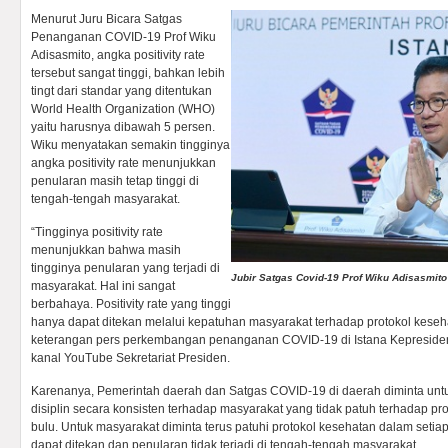
Menurut Juru Bicara Satgas
Penanganan COVID-19 Prof Wiku
Adisasmito, angka positivity rate
tersebut sangat tinggi, bahkan lebih
tingt dari standar yang ditentukan
World Health Organization (WHO)
yaitu harusnya dibawah 5 persen.
Wiku menyatakan semakin tingginya
angka positivity rate menunjukkan
penularan masih tetap tinggi di
tengah-tengah masyarakat.
“Tingginya positivity rate
menunjukkan bahwa masih
tingginya penularan yang terjadi di
Jubir Satgas Covid-19 Prof Wiku Adisasmito
masyarakat. Hal ini sangat
berbahaya. Positivity rate yang tinggi
hanya dapat ditekan melalui kepatuhan masyarakat terhadap protokol keseh
keterangan pers perkembangan penanganan COVID-19 di Istana Kepresidena
kanal YouTube Sekretariat Presiden.
Karenanya, Pemerintah daerah dan Satgas COVID-19 di daerah diminta un
disiplin secara konsisten terhadap masyarakat yang tidak patuh terhadap p
bulu. Untuk masyarakat diminta terus patuhi protokol kesehatan dalam setiap k
dapat ditekan dan penularan tidak terjadi di tengah-tengah masyarakat.