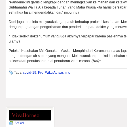
“Pandemik ini garus dilengkapi dengan meningkatkan keimanan dan ketakwa
Subhanahu Wa Ta’Ala kepada Tuhan Yang Maha Kuasa kita harus bersabar
sehinhga bisa mengendalikan diri,” imbuhnya.
Doni juga meminta masyarakat agar patuh terhadap protokol kesehatan. Menu
dengan perjuangan pengorbanan dan penderitaan para dokter yang merawat 
“Tidak sedikit dokter umum yang juga akhirnya terpapar karena pasiennya te
ujarnya.
Potokol Kesehatan 3M: Gunakan Masker, Menghindari Kerumunan, atau jaga j
tangan dengan air sabun yang mengalir. Melaksanakan protokol kesehatan s
sukses dari penutusan rantai penularan virus corona.
(Hel)*
Tags:
covid-19
,
Prof Wiku Adisasmito
VivaBorneo
Artikel