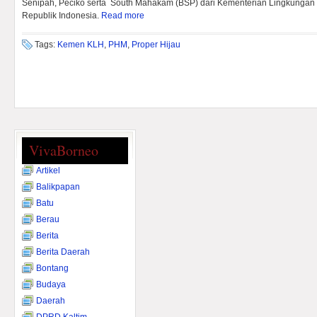
Senipah, Peciko serta South Mahakam (BSP) dari Kementerian Lingkungan
Republik Indonesia.
Read more
Tags:
Kemen KLH
,
PHM
,
Proper Hijau
VivaBorneo
Artikel
Balikpapan
Batu
Berau
Berita
Berita Daerah
Bontang
Budaya
Daerah