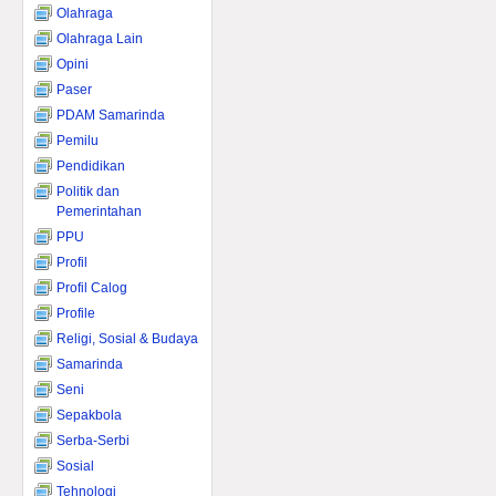
Olahraga
Olahraga Lain
Opini
Paser
PDAM Samarinda
Pemilu
Pendidikan
Politik dan
Pemerintahan
PPU
Profil
Profil Calog
Profile
Religi, Sosial & Budaya
Samarinda
Seni
Sepakbola
Serba-Serbi
Sosial
Tehnologi