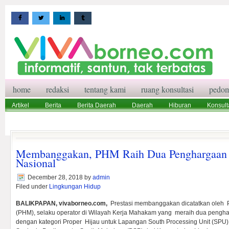
home
redaksi
tentang kami
ruang konsultasi
pedom
Artikel
Berita
Berita Daerah
Daerah
Hiburan
Konsult
Wisata
Pedoman Media Siber
Redaksi
Ruang Konsultasi
Membanggakan, PHM Raih Dua Penghargaan 
Nasional
December 28, 2018
by
admin
Filed under
Lingkungan Hidup
BALIKPAPAN, vivaborneo.com,
Prestasi membanggakan dicatatkan oleh 
(PHM), selaku operator di Wilayah Kerja Mahakam yang meraih dua pengha
dengan kategori Proper Hijau untuk Lapangan South Processing Unit (SPU