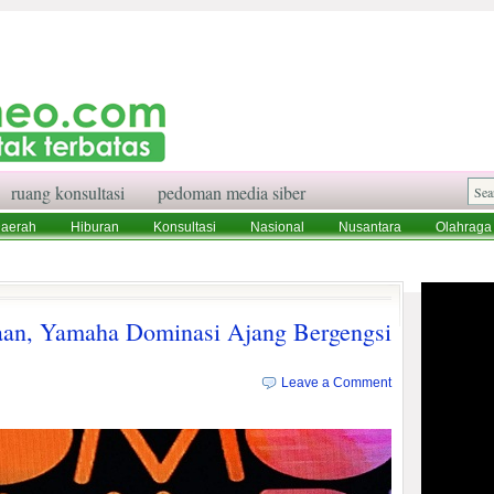
ruang konsultasi
pedoman media siber
aerah
Hiburan
Konsultasi
Nasional
Nusantara
Olahraga
aksi
Ruang Konsultasi
Tentang Kami
an, Yamaha Dominasi Ajang Bergengsi
Leave a Comment