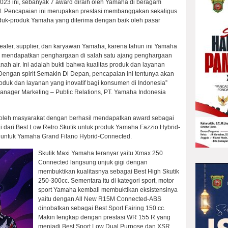
2023 ini, sebanyak 7 award diraih oleh Yamaha di beragam
ed. Pencapaian ini merupakan prestasi membanggakan sekaligus
duk-produk Yamaha yang diterima dengan baik oleh pasar
ealer, supplier, dan karyawan Yamaha, karena tahun ini Yamaha
k mendapatkan penghargaan di salah satu ajang penghargaan
anah air. Ini adalah bukti bahwa kualitas produk dan layanan
engan spirit Semakin Di Depan, pencapaian ini tentunya akan
oduk dan layanan yang inovatif bagi konsumen di Indonesia”
Manager Marketing – Public Relations, PT. Yamaha Indonesia
 oleh masyarakat dengan berhasil mendapatkan award sebagai
ai dari Best Low Retro Skutik untuk produk Yamaha Fazzio Hybrid-
k untuk Yamaha Grand Filano Hybrid-Connected.
Skutik Maxi Yamaha teranyar yaitu Xmax 250
Connected langsung unjuk gigi dengan
membuktikan kualitasnya sebagai Best High Skutik
250-300cc. Sementara itu di kategori sport, motor
sport Yamaha kembali membuktikan eksistensinya
yaitu dengan All New R15M Connected-ABS
dinobatkan sebagai Best Sport Fairing 150 cc.
Makin lengkap dengan prestasi WR 155 R yang
menjadi Best Sport Low Dual Purpose dan XSR