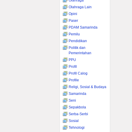
Olahraga
Olahraga Lain
Opini
Paser
PDAM Samarinda
Pemilu
Pendidikan
Politik dan
Pemerintahan
PPU
Profil
Profil Calog
Profile
Religi, Sosial & Budaya
Samarinda
Seni
Sepakbola
Serba-Serbi
Sosial
Tehnologi