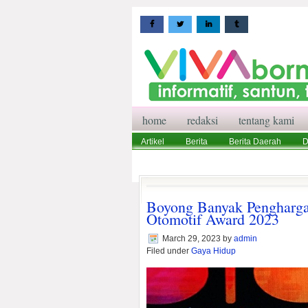
home
redaksi
tentang kami
Artikel
Berita
Berita Daerah
D
Wisata
Pedoman Media Siber
Red
Boyong Banyak Pengharga
Otomotif Award 2023
March 29, 2023
by
admin
Filed under
Gaya Hidup