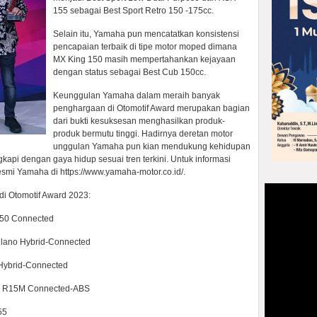
155 sebagai Best Sport Retro 150 -175cc.
Selain itu, Yamaha pun mencatatkan konsistensi
pencapaian terbaik di tipe motor moped dimana
MX King 150 masih mempertahankan kejayaan
dengan status sebagai Best Cub 150cc.
Keunggulan Yamaha dalam meraih banyak
penghargaan di Otomotif Award merupakan bagian
dari bukti kesuksesan menghasilkan produk-
produk bermutu tinggi. Hadirnya deretan motor
unggulan Yamaha pun kian mendukung kehidupan
kapi dengan gaya hidup sesuai tren terkini. Untuk informasi
smi Yamaha di https://www.yamaha-motor.co.id/.
di Otomotif Award 2023:
50 Connected
lano Hybrid-Connected
ybrid-Connected
w R15M Connected-ABS
55