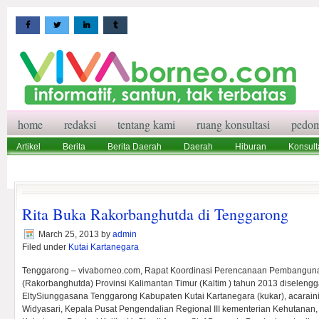
home
redaksi
tentang kami
ruang konsultasi
pedom
Artikel
Berita
Berita Daerah
Daerah
Hiburan
Konsult
Wisata
Pedoman Media Siber
Redaksi
Ruang Konsultasi
Rita Buka Rakorbanghutda di Tenggarong
March 25, 2013
by
admin
Filed under
Kutai Kartanegara
Tenggarong – vivaborneo.com, Rapat Koordinasi Perencanaan Pembangun
(Rakorbanghutda) Provinsi Kalimantan Timur (Kaltim ) tahun 2013 diselengg
EltySiunggasana Tenggarong Kabupaten Kutai Kartanegara (kukar), acaraini 
Widyasari, Kepala Pusat Pengendalian Regional III kementerian Kehutanan,