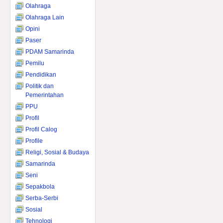
Olahraga
Olahraga Lain
Opini
Paser
PDAM Samarinda
Pemilu
Pendidikan
Politik dan
Pemerintahan
PPU
Profil
Profil Calog
Profile
Religi, Sosial & Budaya
Samarinda
Seni
Sepakbola
Serba-Serbi
Sosial
Tehnologi