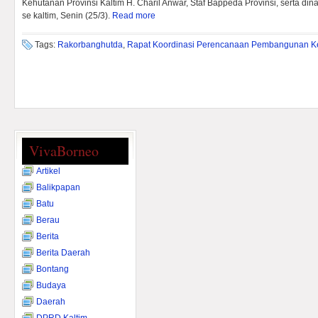
Kehutanan Provinsi Kaltim H. Charil Anwar, Staf Bappeda Provinsi, serta d
se kaltim, Senin (25/3).
Read more
Tags:
Rakorbanghutda
,
Rapat Koordinasi Perencanaan Pembangunan K
VivaBorneo
Artikel
Balikpapan
Batu
Berau
Berita
Berita Daerah
Bontang
Budaya
Daerah