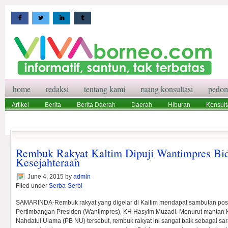
home
redaksi
tentang kami
ruang konsultasi
pedom
Artikel
Berita
Berita Daerah
Daerah
Hiburan
Konsult
Wisata
Pedoman Media Siber
Redaksi
Ruang Konsultasi
Rembuk Rakyat Kaltim Dipuji Wantimpres B
Kesejahteraan
June 4, 2015
by
admin
Filed under
Serba-Serbi
SAMARINDA-Rembuk rakyat yang digelar di Kaltim mendapat sambutan posi
Pertimbangan Presiden (Wantimpres), KH Hasyim Muzadi. Menurut mantan
Nahdatul Ulama (PB NU) tersebut, rembuk rakyat ini sangat baik sebagai s