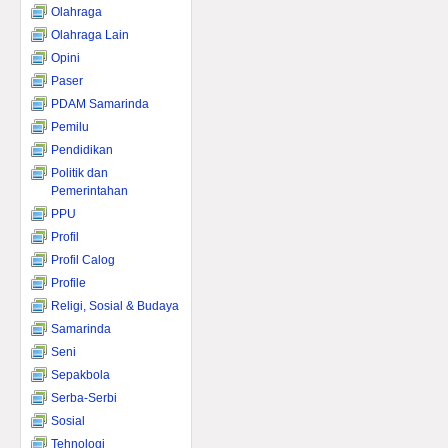
Olahraga
Olahraga Lain
Opini
Paser
PDAM Samarinda
Pemilu
Pendidikan
Politik dan
Pemerintahan
PPU
Profil
Profil Calog
Profile
Religi, Sosial & Budaya
Samarinda
Seni
Sepakbola
Serba-Serbi
Sosial
Tehnologi