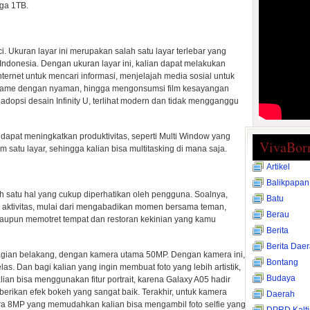
ga 1TB.
i. Ukuran layar ini merupakan salah satu layar terlebar yang
 Indonesia. Dengan ukuran layar ini, kalian dapat melakukan
ternet untuk mencari informasi, menjelajah media sosial untuk
 game dengan nyaman, hingga mengonsumsi film kesayangan
dopsi desain Infinity U, terlihat modern dan tidak mengganggu
g dapat meningkatkan produktivitas, seperti Multi Window yang
VivaBor
satu layar, sehingga kalian bisa multitasking di mana saja.
Artikel
Balikpapan
h satu hal yang cukup diperhatikan oleh pengguna. Soalnya,
Batu
aktivitas, mulai dari mengabadikan momen bersama teman,
Berau
taupun memotret tempat dan restoran kekinian yang kamu
Berita
Berita Dae
agian belakang, dengan kamera utama 50MP. Dengan kamera ini,
Bontang
as. Dan bagi kalian yang ingin membuat foto yang lebih artistik,
Budaya
lian bisa menggunakan fitur portrait, karena Galaxy A05 hadir
ikan efek bokeh yang sangat baik. Terakhir, untuk kamera
Daerah
a 8MP yang memudahkan kalian bisa mengambil foto selfie yang