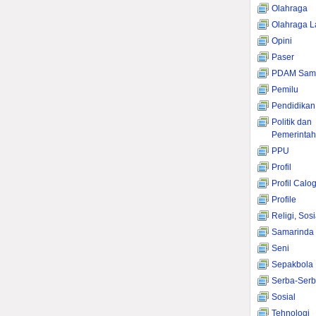
Olahraga
Olahraga L
Opini
Paser
PDAM Sama
Pemilu
Pendidikan
Politik dan
Pemerinta
PPU
Profil
Profil Calo
Profile
Religi, Sos
Samarinda
Seni
Sepakbola
Serba-Serb
Sosial
Tehnologi