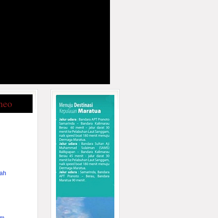
neo
rah