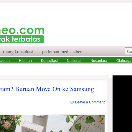
ruang konsultasi
pedoman media siber
aerah
Hiburan
Konsultasi
Nasional
Nusantara
Olahraga
aksi
Ruang Konsultasi
Tentang Kami
Buram? Buruan Move On ke Samsung
Leave a Comment