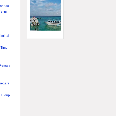
im
rinda
Bisnis
p
iminal
 Timur
 Remaja
anegara
n Hidup