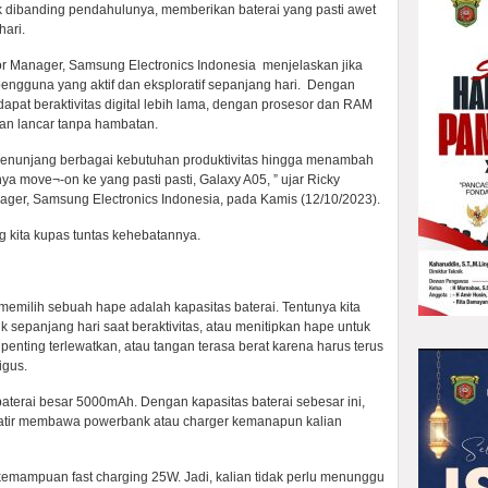
 dibanding pendahulunya, memberikan baterai yang pasti awet
hari.
or Manager, Samsung Electronics Indonesia menjelaskan jika
ngguna yang aktif dan eksploratif sepanjang hari. Dengan
pat beraktivitas digital lebih lama, dengan prosesor dan RAM
tan lancar tanpa hambatan.
enunjang berbagai kebutuhan produktivitas hingga menambah
a move¬-on ke yang pasti pasti, Galaxy A05, ” ujar Ricky
ager, Samsung Electronics Indonesia, pada Kamis (12/10/2023).
g kita kupas tuntas kehebatannya.
memilih sebuah hape adalah kapasitas baterai. Tentunya kita
k sepanjang hari saat beraktivitas, atau menitipkan hape untuk
 penting terlewatkan, atau tangan terasa berat karena harus terus
gus.
baterai besar 5000mAh. Dengan kapasitas baterai sebesar ini,
awatir membawa powerbank atau charger kemanapun kalian
kemampuan fast charging 25W. Jadi, kalian tidak perlu menunggu