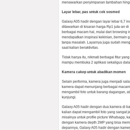
menawarkan penyimpanan tambahan hing
Layar lebar, pas untuk cek sosmed
Galaxy A05 hadir dengan layar lebar 6,7 inc
ditawarkan di kisaran harga Rp1 juta-an di
berbagai macam hal, mulai dari browsing in
mendapatkan inspirasi kekinian, bermain
tanpa masalah. Layarnya juga sudah menga
saat kalian beraktivitas.
Tidak hanya itu, nikmati berbagai fitur yan
mampu membuka 2 aplikasi sekaligus dalam 
Kamera cakep untuk abadikan momen
Selain performa, kamera juga menjadi sala
kamera dapat menunjang berbagai macam 
mengambil foto untuk barang dagangan, a
kunjungi.
Galaxy A05 hadir dengan dua kamera di b
kalian dapat mengambil foto yang sangat jel
misalnya untuk profile picture Whatsapp, ka
dengan kamera depth 2MP yang bisa member
depannya, Galaxy A05 hadir dengan kamer