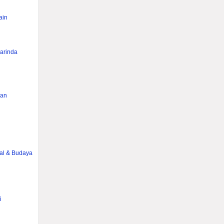
ain
rinda
han
g
ial & Budaya
i