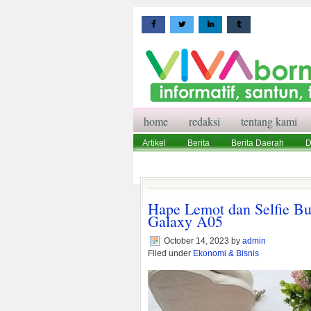
home
redaksi
tentang kami
Artikel
Berita
Berita Daerah
D
Wisata
Pedoman Media Siber
Red
Hape Lemot dan Selfie 
Galaxy A05
October 14, 2023
by
admin
Filed under
Ekonomi & Bisnis