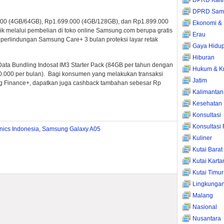
DPRD Kalt
DPRD Sama
000 (4GB/64GB), Rp1.699.000 (4GB/128GB), dan Rp1.899.000
Ekonomi & 
 melalui pembelian di toko online Samsung.com berupa gratis
Erau
 perlindungan Samsung Care+ 3 bulan proteksi layar retak
Gaya Hidu
Hiburan
ta Bundling Indosat IM3 Starter Pack (84GB per tahun dengan
Hukum & Kr
30.000 per bulan). Bagi konsumen yang melakukan transaksi
Jatim
Finance+, dapatkan juga cashback tambahan sebesar Rp
Kalimantan
Kesehatan
Konsultasi
Konsultasi
nics Indonesia
,
Samsung Galaxy A05
Kuliner
Kutai Barat
Kutai Kart
Kutai Timur
Lingkunga
Malang
Nasional
Nusantara