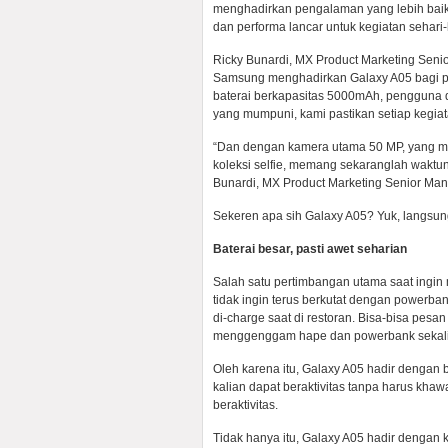
menghadirkan pengalaman yang lebih baik
dan performa lancar untuk kegiatan sehari-
Ricky Bunardi, MX Product Marketing Seni
Samsung menghadirkan Galaxy A05 bagi pe
baterai berkapasitas 5000mAh, pengguna da
yang mumpuni, kami pastikan setiap kegia
“Dan dengan kamera utama 50 MP, yang m
koleksi selfie, memang sekaranglah waktuny
Bunardi, MX Product Marketing Senior Man
Sekeren apa sih Galaxy A05? Yuk, langsun
Baterai besar, pasti awet seharian
Salah satu pertimbangan utama saat ingin 
tidak ingin terus berkutat dengan powerban
di-charge saat di restoran. Bisa-bisa pesan
menggenggam hape dan powerbank sekali
Oleh karena itu, Galaxy A05 hadir dengan 
kalian dapat beraktivitas tanpa harus kh
beraktivitas.
Tidak hanya itu, Galaxy A05 hadir dengan 