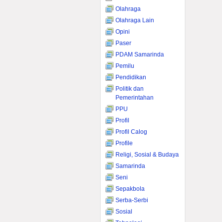
Olahraga
Olahraga Lain
Opini
Paser
PDAM Samarinda
Pemilu
Pendidikan
Politik dan
Pemerintahan
PPU
Profil
Profil Calog
Profile
Religi, Sosial & Budaya
Samarinda
Seni
Sepakbola
Serba-Serbi
Sosial