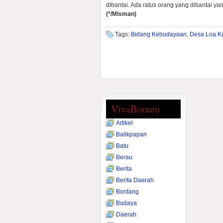
dibantai. Ada ratus orang yang dibantai ya
(*/Misman)
Tags:
Bidang Kebudayaan
,
Desa Loa K
VivaBorneo
Artikel
Balikpapan
Batu
Berau
Berita
Berita Daerah
Bontang
Budaya
Daerah