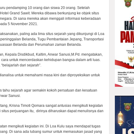
as guru pendamping 10 orang dan siswa 20 orang. Setelah
otel Grand Sawit. Mereka dibawa berkunjung ke objek situs
tanegara. Di sana mereka akan menggali informasi keberadaan
a pada 5 November 2021.
ksanakan, paling ada lima situs sejarah yang dikunjungi di Loa
 peninggalan Belanda, Tugu Pembantaian Jepang, Transportasi
ekuasaan Belanda dan Perumahan zaman Belanda.
 Kepala Disdikbud, Kaltim, Anwar Sanusi,M.Pd. mengatakan,
 cara untuk mencerdaskan kehidupan bangsa dalam arti luas.
belajarlah dari sejarah”.
ianalisa untuk memahami masa kini dan diproyeksikan untuk
s tahu sejarah agar semakin kokoh persatuan dan kesatuan
nwar Sanusi.
ang, Krisna Timoti Qomara sangat antusias mengikuti kegiatan
i situs perjuangan itu, dirinya diharuskan dapat menulisnya dan
an mengikuti kegiatan ini. Di Loa Kulu saya mendapat tugas
pang. Di sana ada lubang sumur untuk memasukan jasad yang