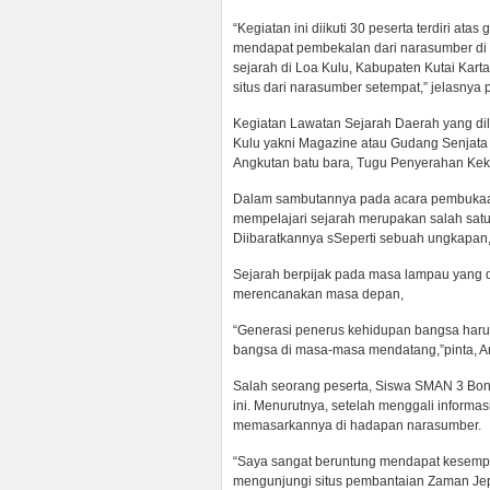
“Kegiatan ini diikuti 30 peserta terdiri at
mendapat pembekalan dari narasumber di H
sejarah di Loa Kulu, Kabupaten Kutai Kar
situs dari narasumber setempat,” jelasny
Kegiatan Lawatan Sejarah Daerah yang dila
Kulu yakni Magazine atau Gudang Senjata
Angkutan batu bara, Tugu Penyerahan K
Dalam sambutannya pada acara pembukaan,
mempelajari sejarah merupakan salah satu
Diibaratkannya sSeperti sebuah ungkapan, “
Sejarah berpijak pada masa lampau yang d
merencanakan masa depan,
“Generasi penerus kehidupan bangsa haru
bangsa di masa-masa mendatang,”pinta, A
Salah seorang peserta, Siswa SMAN 3 Bont
ini. Menurutnya, setelah menggali informas
memasarkannya di hadapan narasumber.
“Saya sangat beruntung mendapat kesempat
mengunjungi situs pembantaian Zaman Je