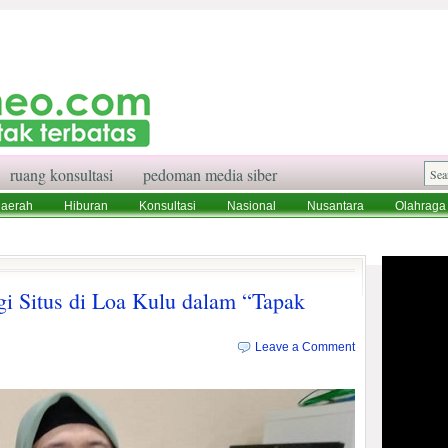
ruang konsultasi
pedoman media siber
aerah
Hiburan
Konsultasi
Nasional
Nusantara
Olahraga
aksi
Ruang Konsultasi
Tentang Kami
i Situs di Loa Kulu dalam “Tapak
Leave a Comment