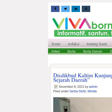
home
redaksi
tentang kami
Artikel
Berita
Berita Daerah
D
Wisata
Pedoman Media Siber
Red
Disdikbud Kaltim Kunjung
Sejarah Daerah”
November 8, 2021
by
admin
Filed under
Serba-Serbi
,
Wisata