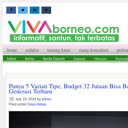
home
redaksi
tentang kami
ruang konsultasi
pedom
Artikel
Berita
Berita Daerah
Daerah
Hiburan
Konsult
Wisata
Pedoman Media Siber
Redaksi
Ruang Konsultasi
Punya 5 Varian Tipe, Budget 32 Jutaan Bis
Generasi Terbaru
July 18, 2024
by
admin
Filed under
Gaya Hidup