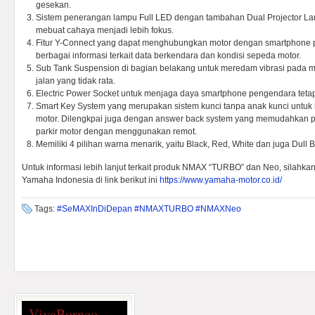
gesekan.
Sistem penerangan lampu Full LED dengan tambahan Dual Projector La
mebuat cahaya menjadi lebih fokus.
Fitur Y-Connect yang dapat menghubungkan motor dengan smartphone 
berbagai informasi terkait data berkendara dan kondisi sepeda motor.
Sub Tank Suspension di bagian belakang untuk meredam vibrasi pada m
jalan yang tidak rata.
Electric Power Socket untuk menjaga daya smartphone pengendara tetap t
Smart Key System yang merupakan sistem kunci tanpa anak kunci untu
motor. Dilengkpai juga dengan answer back system yang memudahkan p
parkir motor dengan menggunakan remot.
Memiliki 4 pilihan warna menarik, yaitu Black, Red, White dan juga Dull B
Untuk informasi lebih lanjut terkait produk NMAX “TURBO” dan Neo, silahkan
Yamaha Indonesia di link berikut ini
https://www.yamaha-motor.co.id/
Tags:
#SeMAXInDiDepan #NMAXTURBO #NMAXNeo
VivaBorneo