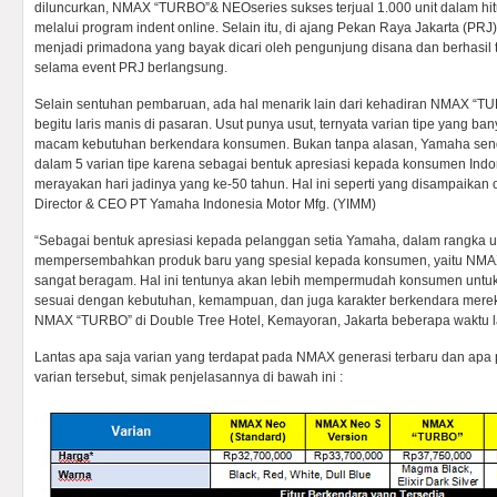
diluncurkan, NMAX “TURBO”& NEOseries sukses terjual 1.000 unit dalam hit
melalui program indent online. Selain itu, di ajang Pekan Raya Jakarta (PRJ)
menjadi primadona yang bayak dicari oleh pengunjung disana dan berhasil ter
selama event PRJ berlangsung.
Selain sentuhan pembaruan, ada hal menarik lain dari kehadiran NMAX “T
begitu laris manis di pasaran. Usut punya usut, ternyata varian tipe yang 
macam kebutuhan berkendara konsumen. Bukan tanpa alasan, Yamaha send
dalam 5 varian tipe karena sebagai bentuk apresiasi kepada konsumen Indo
merayakan hari jadinya yang ke-50 tahun. Hal ini seperti yang disampaikan o
Director & CEO PT Yamaha Indonesia Motor Mfg. (YIMM)
“Sebagai bentuk apresiasi kepada pelanggan setia Yamaha, dalam rangka u
mempersembahkan produk baru yang spesial kepada konsumen, yaitu NMA
sangat beragam. Hal ini tentunya akan lebih mempermudah konsumen untu
sesuai dengan kebutuhan, kemampuan, dan juga karakter berkendara mereka
NMAX “TURBO” di Double Tree Hotel, Kemayoran, Jakarta beberapa waktu l
Lantas apa saja varian yang terdapat pada NMAX generasi terbaru dan apa 
varian tersebut, simak penjelasannya di bawah ini :