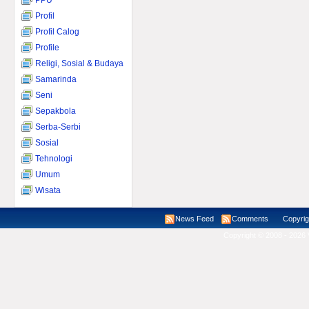
PPU
Profil
Profil Calog
Profile
Religi, Sosial & Budaya
Samarinda
Seni
Sepakbola
Serba-Serbi
Sosial
Tehnologi
Umum
Wisata
News Feed
Comments
Copyright ©
Copyright © 2008 - 2026 